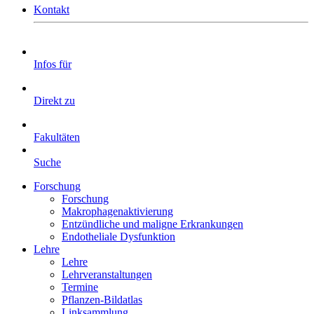
Kontakt
Infos für
Direkt zu
Fakultäten
Suche
Forschung
Forschung
Makrophagenaktivierung
Entzündliche und maligne Erkrankungen
Endotheliale Dysfunktion
Lehre
Lehre
Lehrveranstaltungen
Termine
Pflanzen-Bildatlas
Linksammlung