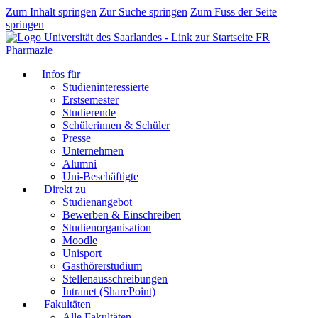
Zum Inhalt springen
Zur Suche springen
Zum Fuss der Seite
springen
FR
Pharmazie
Infos für
Studieninteressierte
Erstsemester
Studierende
Schülerinnen & Schüler
Presse
Unternehmen
Alumni
Uni-Beschäftigte
Direkt zu
Studienangebot
Bewerben & Einschreiben
Studienorganisation
Moodle
Unisport
Gasthörerstudium
Stellenausschreibungen
Intranet (SharePoint)
Fakultäten
Alle Fakultäten