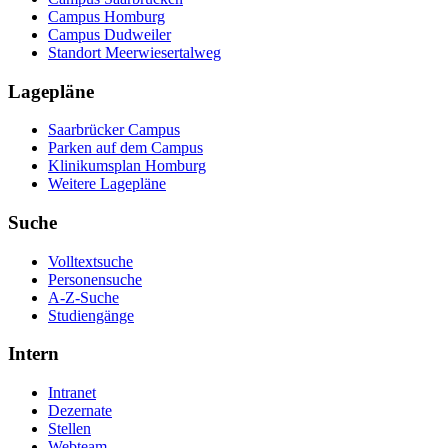
Campus Homburg
Campus Dudweiler
Standort Meerwiesertalweg
Lagepläne
Saarbrücker Campus
Parken auf dem Campus
Klinikumsplan Homburg
Weitere Lagepläne
Suche
Volltextsuche
Personensuche
A-Z-Suche
Studiengänge
Intern
Intranet
Dezernate
Stellen
Webteam