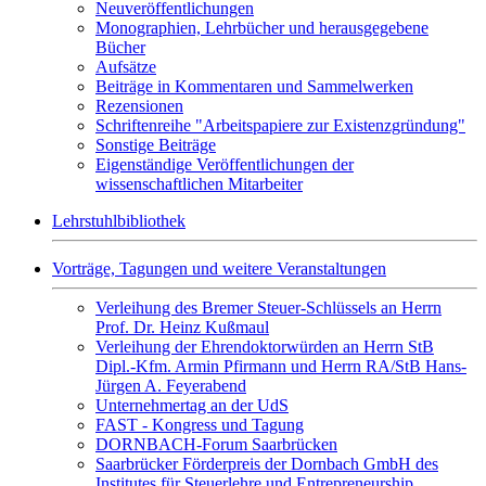
Neuveröffentlichungen
Monographien, Lehrbücher und herausgegebene
Bücher
Aufsätze
Beiträge in Kommentaren und Sammelwerken
Rezensionen
Schriftenreihe "Arbeitspapiere zur Existenzgründung"
Sonstige Beiträge
Eigenständige Veröffentlichungen der
wissenschaftlichen Mitarbeiter
Lehrstuhlbibliothek
Vorträge, Tagungen und weitere Veranstaltungen
Verleihung des Bremer Steuer-Schlüssels an Herrn
Prof. Dr. Heinz Kußmaul
Verleihung der Ehrendoktorwürden an Herrn StB
Dipl.-Kfm. Armin Pfirmann und Herrn RA/StB Hans-
Jürgen A. Feyerabend
Unternehmertag an der UdS
FAST - Kongress und Tagung
DORNBACH-Forum Saarbrücken
Saarbrücker Förderpreis der Dornbach GmbH des
Institutes für Steuerlehre und Entrepreneurship