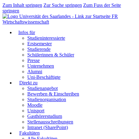
Zum Inhalt springen
Zur Suche springen
Zum Fuss der Seite
springen
FR
Wirtschaftswissenschaft
Infos für
Studieninteressierte
Erstsemester
Studierende
Schülerinnen & Schüler
Presse
Unternehmen
Alumni
Uni-Beschäftigte
Direkt zu
Studienangebot
Bewerben & Einschreiben
Studienorganisation
Moodle
Unisport
Gasthörerstudium
Stellenausschreibungen
Intranet (SharePoint)
Fakultäten
Alle Fakultäten