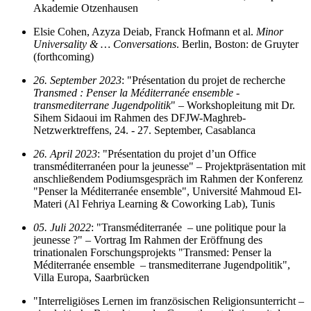
Akademie Otzenhausen
Elsie Cohen, Azyza Deiab, Franck Hofmann et al.
Minor
Universality & … Conversations
. Berlin, Boston: de Gruyter
(forthcoming)
26. September 2023
: "Présentation du projet de recherche
Transmed : Penser la Méditerranée ensemble -
transmediterrane Jugendpolitik
" – Workshopleitung mit Dr.
Sihem Sidaoui im Rahmen des DFJW-Maghreb-
Netzwerktreffens, 24. - 27. September, Casablanca
26. April 2023
: "Présentation du projet d’un Office
transméditerranéen pour la jeunesse" – Projektpräsentation mit
anschließendem Podiumsgespräch im Rahmen der Konferenz
"Penser la Méditerranée ensemble", Université Mahmoud El-
Materi (Al Fehriya Learning & Coworking Lab), Tunis
05. Juli 2022
: "Transméditerranée – une politique pour la
jeunesse ?" – Vortrag Im Rahmen der Eröffnung des
trinationalen Forschungsprojekts "Transmed: Penser la
Méditerranée ensemble – transmediterrane Jugendpolitik",
Villa Europa, Saarbrücken
"Interreligiöses Lernen im französischen Religionsunterricht –