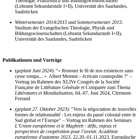
Theologie, Französisch und Bildungswissenschaften
(Lehramt Sekundarstufe I+II), Universität des Saarlandes,
Saabrücken
Wintersemester 2014/2015
und
Sommersemester 2015
:
Studium der Evangelischen Theologie, Physik und
Bildungswissenschaften (Lehramt Sekundarstufe I+II),
Universität des Saarlandes, Saabrücken
Publikationen und Vorträge
(
geplant Juni 2024
): "« Renouer le fil de nos existences sans
cesse rompu... » Albert Memmi – écrivain cosmopolite ?" –
Vortrag im Rahmen des XLIVe Congrès de la Société
Française de Littérature Générale et Comparée zum Thema
Littératures et Mondialisation
, 04.-07. Juni 2024, Clermont-
Ferrand
(geplant 27. Oktober 2023
): "Vers la négociation de nouvelles
formes de relationnalité : Les enjeux du passé colonial entre le
Sud global et l’Europe" – Vortrag im Rahmen des Seminars
L’Union européenne et le Maghreb : défis, enjeux et
perspectives de coopération pour l’avenir. Académie
européenne d'automne 2023
, 22.20.-01.11.2023, Europäische