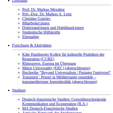
Lehrstuhl
Prof. Dr. Markus Messling
Priv.-Doz. Dr. Markus A. Lenz
Christine Guirriec
Mitarbeiter:innen
Doktorand:innen und Habilitand:innen
Studentische Hilfskräfte
Ehemalige
Forschung & Aktivitäten
Käte Hamburger Kolleg für kulturelle Praktiken der
Reparation (CURE)
Rhinozeros. Europa im Übergang
Minor Universality (ERC) (abgeschlossen)
Buchreihe "Beyond Universalism / Partager l'universel"
Transmed : Penser la Méditerranée ensemble –
transmediterrane Jugendpolitik (abgeschlossen)
Studium
Deutsch-französische Studien: Grenzüberschreitende
Kommunikation und Kooperation (B.A.)
MA Deutsch-Französische Studien
Amicale: Netzwerk des Studiengangs