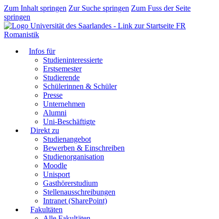
Zum Inhalt springen
Zur Suche springen
Zum Fuss der Seite
springen
FR
Romanistik
Infos für
Studieninteressierte
Erstsemester
Studierende
Schülerinnen & Schüler
Presse
Unternehmen
Alumni
Uni-Beschäftigte
Direkt zu
Studienangebot
Bewerben & Einschreiben
Studienorganisation
Moodle
Unisport
Gasthörerstudium
Stellenausschreibungen
Intranet (SharePoint)
Fakultäten
Alle Fakultäten