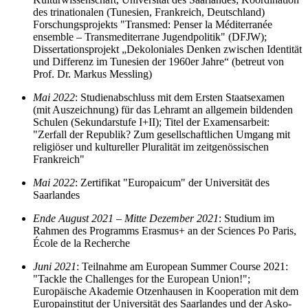
des trinationalen (Tunesien, Frankreich, Deutschland)
Forschungsprojekts "Transmed: Penser la Méditerranée
ensemble – Transmediterrane Jugendpolitik" (DFJW);
Dissertationsprojekt „Dekoloniales Denken zwischen Identität
und Differenz im Tunesien der 1960er Jahre“ (betreut von
Prof. Dr. Markus Messling)
Mai 2022
: Studienabschluss mit dem Ersten Staatsexamen
(mit Auszeichnung) für das Lehramt an allgemein bildenden
Schulen (Sekundarstufe I+II); Titel der Examensarbeit:
"Zerfall der Republik? Zum gesellschaftlichen Umgang mit
religiöser und kultureller Pluralität im zeitgenössischen
Frankreich"
Mai 2022
: Zertifikat "Europaicum" der Universität des
Saarlandes
Ende August 2021 – Mitte Dezember 2021
: Studium im
Rahmen des Programms Erasmus+ an der Sciences Po Paris,
École de la Recherche
Juni 2021
: Teilnahme am European Summer Course 2021:
"Tackle the Challenges for the European Union!";
Europäische Akademie Otzenhausen in Kooperation mit dem
Europainstitut der Universität des Saarlandes und der Asko-