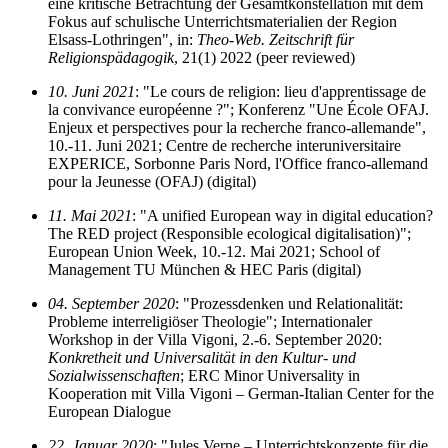
eine kritische Betrachtung der Gesamtkonstellation mit dem
Fokus auf schulische Unterrichtsmaterialien der Region
Elsass-Lothringen", in:
Theo-Web. Zeitschrift für
Religionspädagogik
, 21(1) 2022 (peer reviewed)
10. Juni 2021
: "Le cours de religion: lieu d'apprentissage de
la convivance européenne ?"; Konferenz "Une École OFAJ.
Enjeux et perspectives pour la recherche franco-allemande",
10.-11. Juni 2021; Centre de recherche interuniversitaire
EXPERICE, Sorbonne Paris Nord, l'Office franco-allemand
pour la Jeunesse (OFAJ) (digital)
11. Mai 2021
: "A unified European way in digital education?
The RED project (Responsible ecological digitalisation)";
European Union Week, 10.-12. Mai 2021; School of
Management TU München & HEC Paris (digital)
04. September 2020
: "Prozessdenken und Relationalität:
Probleme interreligiöser Theologie"; Internationaler
Workshop in der Villa Vigoni, 2.-6. September 2020:
Konkretheit und Universalität in den Kultur- und
Sozialwissenschaften
; ERC Minor Universality in
Kooperation mit Villa Vigoni – German-Italian Center for the
European Dialogue
22. Januar 2020
: "Jules Verne – Unterrichtskonzepte für die