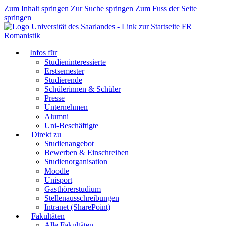
Zum Inhalt springen
Zur Suche springen
Zum Fuss der Seite
springen
FR
Romanistik
Infos für
Studieninteressierte
Erstsemester
Studierende
Schülerinnen & Schüler
Presse
Unternehmen
Alumni
Uni-Beschäftigte
Direkt zu
Studienangebot
Bewerben & Einschreiben
Studienorganisation
Moodle
Unisport
Gasthörerstudium
Stellenausschreibungen
Intranet (SharePoint)
Fakultäten
Alle Fakultäten