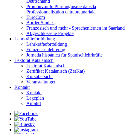
Deutschland
Promouvoir le Plurilinguisme dans la
Professionnalisation entrepreunariale
EuroCom
Border Studies
Französisch und mehr - Sprachenlernen im Saarland
Abgeschlossene Projekte
Lehrkräftefortbildung
Lehrkräftefortbildung
Französischlehrertag
Jornada hispánica für Spanischlehrkräfte
Lektorat Katalanisch
Lektorat Katalanisch
Zertifikat Katalanisch (ZerKat)
Kursübersicht
Veranstaltungen
Kontakt
Kontakt
Lageplan
Anfahrt