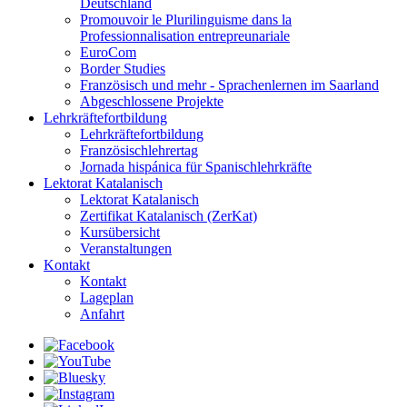
Deutschland
Promouvoir le Plurilinguisme dans la
Professionnalisation entrepreunariale
EuroCom
Border Studies
Französisch und mehr - Sprachenlernen im Saarland
Abgeschlossene Projekte
Lehrkräftefortbildung
Lehrkräftefortbildung
Französischlehrertag
Jornada hispánica für Spanischlehrkräfte
Lektorat Katalanisch
Lektorat Katalanisch
Zertifikat Katalanisch (ZerKat)
Kursübersicht
Veranstaltungen
Kontakt
Kontakt
Lageplan
Anfahrt