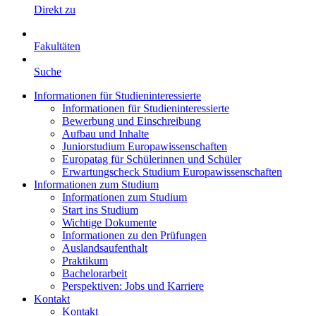
Direkt zu
Fakultäten
Suche
Informationen für Studieninteressierte
Informationen für Studieninteressierte
Bewerbung und Einschreibung
Aufbau und Inhalte
Juniorstudium Europawissenschaften
Europatag für Schülerinnen und Schüler
Erwartungscheck Studium Europawissenschaften
Informationen zum Studium
Informationen zum Studium
Start ins Studium
Wichtige Dokumente
Informationen zu den Prüfungen
Auslandsaufenthalt
Praktikum
Bachelorarbeit
Perspektiven: Jobs und Karriere
Kontakt
Kontakt