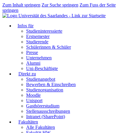
Zum Inhalt springen
Zur Suche springen
Zum Fuss der Seite
springen
Infos für
Studieninteressierte
Erstsemester
Studierende
Schülerinnen & Schüler
Presse
Unternehmen
Alumni
Uni-Beschäftigte
Direkt zu
Studienangebot
Bewerben & Einschreiben
Studienorganisation
Moodle
Unisport
Gasthörerstudium
Stellenausschreibungen
Intranet (SharePoint)
Fakultäten
Alle Fakultäten
Fakultät HW