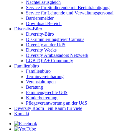
Nachteilsausgleich
Service für Studierende mit Beeinträchtigung
Service für Lehrende und Verwaltungspersonal
Barrieremelder
Download-Bereich
Diversity-Büro
Diversity-Büro
Diskriminierungsfreier Campus
Diversity an der UdS
Diversity Weeks
Diversity Ambassadors Netzwerk
LGBTQIA+ Community
Familienbüro
Familienbüro
Terminvereinbarung
Veranstaltungen
Beratung
Familiengerechte UdS
Kinderbetreuung
Pflegeverantwortung an der UdS
Diversity Room - ein Raum für viele
Kontakt