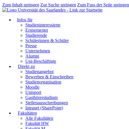
Zum Inhalt springen
Zur Suche springen
Zum Fuss der Seite springen
Infos für
Studieninteressierte
Erstsemester
Studierende
Schülerinnen & Schüler
Presse
Unternehmen
Alumni
Uni-Beschäftigte
Direkt zu
Studienangebot
Bewerben & Einschreiben
Studienorganisation
Moodle
Unisport
Gasthörerstudium
Stellenausschreibungen
Intranet (SharePoint)
Fakultäten
Alle Fakultäten
Fakultät HW
Fakultät M