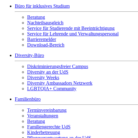
Büro für inklusives Studium
Beratung
Nachteilsausgleich
Service für Studierende mit Beeinträchtigung
Service für Lehrende und Verwaltungspersonal
Barrieremelder
Download-Bereich
Diversity-Büro
Diskriminierungsfreier Campus
Diversity an der UdS
Diversity Weeks
Diversity Ambassadors Netzwerk
LGBTQIA+ Community
Familienbüro
Terminvereinbarung
Veranstaltungen
Beratung
Familiengerechte UdS
Kinderbetreuung
Pflegeverantwortung an der UdS