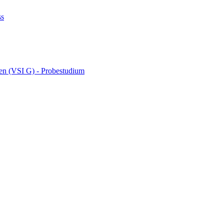
ss
ten (VSI G) - Probestudium