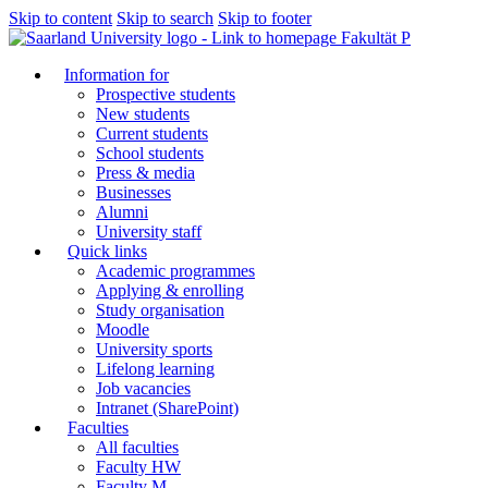
Skip to content
Skip to search
Skip to footer
Fakultät P
Information for
Prospective students
New students
Current students
School students
Press & media
Businesses
Alumni
University staff
Quick links
Academic programmes
Applying & enrolling
Study organisation
Moodle
University sports
Lifelong learning
Job vacancies
Intranet (SharePoint)
Faculties
All faculties
Faculty HW
Faculty M