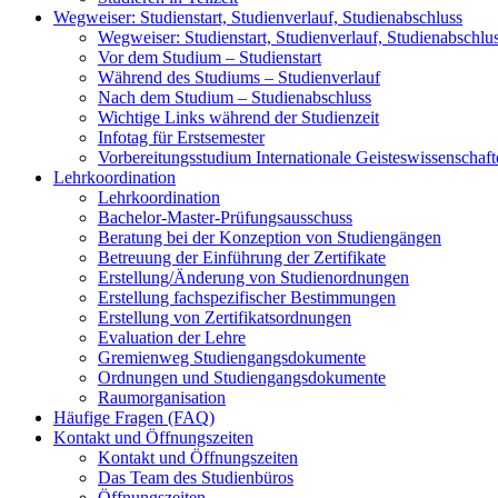
Wegweiser: Studienstart, Studienverlauf, Studienabschluss
Wegweiser: Studienstart, Studienverlauf, Studienabschlu
Vor dem Studium – Studienstart
Während des Studiums – Studienverlauf
Nach dem Studium – Studienabschluss
Wichtige Links während der Studienzeit
Infotag für Erstsemester
Vorbereitungsstudium Internationale Geisteswissenschaf
Lehrkoordination
Lehrkoordination
Bachelor-Master-Prüfungsausschuss
Beratung bei der Konzeption von Studiengängen
Betreuung der Einführung der Zertifikate
Erstellung/Änderung von Studienordnungen
Erstellung fachspezifischer Bestimmungen
Erstellung von Zertifikatsordnungen
Evaluation der Lehre
Gremienweg Studiengangsdokumente
Ordnungen und Studiengangsdokumente
Raumorganisation
Häufige Fragen (FAQ)
Kontakt und Öffnungszeiten
Kontakt und Öffnungszeiten
Das Team des Studienbüros
Öffnungszeiten