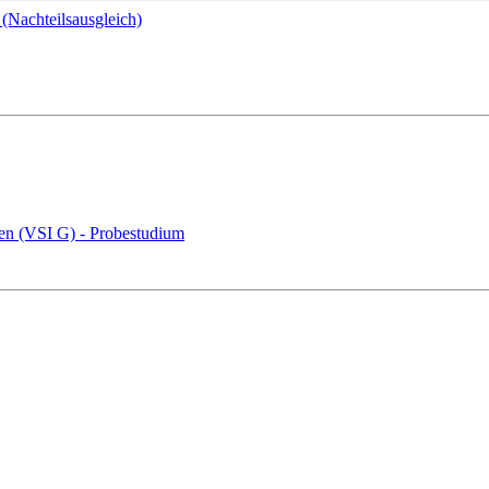
(Nachteilsausgleich)
ten (VSI G) - Probestudium