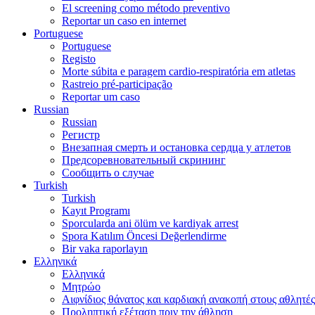
El screening como método preventivo
Reportar un caso en internet
Portuguese
Portuguese
Registo
Morte súbita e paragem cardio-respiratória em atletas
Rastreio pré-participação
Reportar um caso
Russian
Russian
Регистр
Внезапная смерть и остановка сердца у атлетов
Предсоревновательный скрининг
Сообщить о случае
Turkish
Turkish
Kayıt Programı
Sporcularda ani ölüm ve kardiyak arrest
Spora Katılım Öncesi Değerlendirme
Bir vaka raporlayın
Ελληνικά
Ελληνικά
Μητρώο
Αιφνίδιος θάνατος και καρδιακή ανακοπή στους αθλητές
Προληπτική εξέταση πριν την άθληση