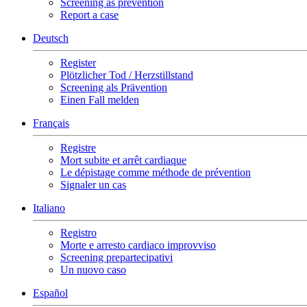
Screening as prevention
Report a case
Deutsch
Register
Plötzlicher Tod / Herzstillstand
Screening als Prävention
Einen Fall melden
Français
Registre
Mort subite et arrêt cardiaque
Le dépistage comme méthode de prévention
Signaler un cas
Italiano
Registro
Morte e arresto cardiaco improvviso
Screening prepartecipativi
Un nuovo caso
Español