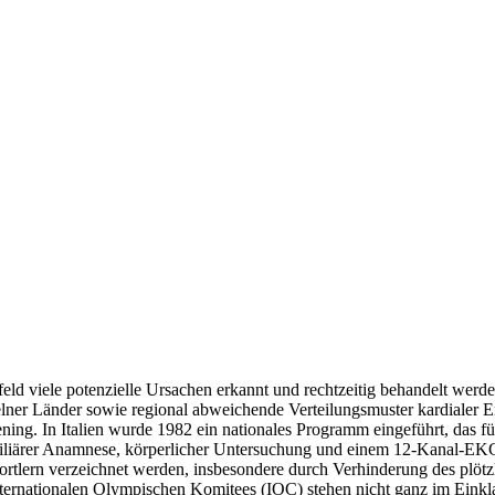
eld viele potenzielle Ursachen erkannt und rechtzeitig behandelt werde
elner Länder sowie regional abweichende Verteilungsmuster kardialer E
eening. In Italien wurde 1982 ein nationales Programm eingeführt, das fü
familiärer Anamnese, körperlicher Untersuchung und einem 12-Kanal-E
ortlern verzeichnet werden, insbesondere durch Verhinderung des plötz
ternationalen Olympischen Komitees (IOC) stehen nicht ganz im Eink