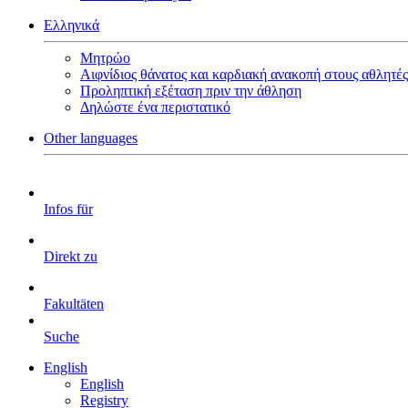
Ελληνικά
Μητρώο
Αιφνίδιος θάνατος και καρδιακή ανακοπή στους αθλητές
Προληπτική εξέταση πριν την άθληση
Δηλώστε ένα περιστατικό
Other languages
Infos für
Direkt zu
Fakultäten
Suche
English
English
Registry