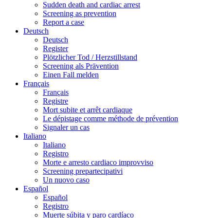
Sudden death and cardiac arrest
Screening as prevention
Report a case
Deutsch
Deutsch
Register
Plötzlicher Tod / Herzstillstand
Screening als Prävention
Einen Fall melden
Français
Français
Registre
Mort subite et arrêt cardiaque
Le dépistage comme méthode de prévention
Signaler un cas
Italiano
Italiano
Registro
Morte e arresto cardiaco improvviso
Screening prepartecipativi
Un nuovo caso
Español
Español
Registro
Muerte súbita y paro cardíaco