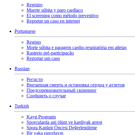
Registro
Muerte súbita y paro cardíaco
El screening como método preventivo
Reportar un caso en internet
Portuguese
Registo
Morte súbita e paragem cardio-respiratória em atletas
Rastreio pré-participação
Reportar um caso
Russian
Регистр
Внезапная смерть и остановка сердца у атлетов
Предсоревновательный скрининг
Сообщить о случае
Turkish
Kayıt Programı
Sporcularda ani ölüm ve kardiyak arrest
Spora Katılım Öncesi Değerlendirme
Bir vaka raporlayın