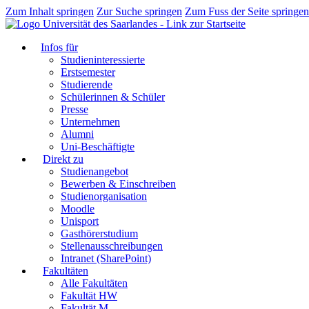
Zum Inhalt springen
Zur Suche springen
Zum Fuss der Seite springen
Infos für
Studieninteressierte
Erstsemester
Studierende
Schülerinnen & Schüler
Presse
Unternehmen
Alumni
Uni-Beschäftigte
Direkt zu
Studienangebot
Bewerben & Einschreiben
Studienorganisation
Moodle
Unisport
Gasthörerstudium
Stellenausschreibungen
Intranet (SharePoint)
Fakultäten
Alle Fakultäten
Fakultät HW
Fakultät M