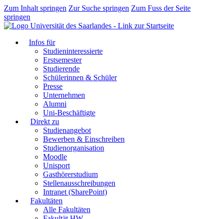
Zum Inhalt springen
Zur Suche springen
Zum Fuss der Seite
springen
Infos für
Studieninteressierte
Erstsemester
Studierende
Schülerinnen & Schüler
Presse
Unternehmen
Alumni
Uni-Beschäftigte
Direkt zu
Studienangebot
Bewerben & Einschreiben
Studienorganisation
Moodle
Unisport
Gasthörerstudium
Stellenausschreibungen
Intranet (SharePoint)
Fakultäten
Alle Fakultäten
Fakultät HW