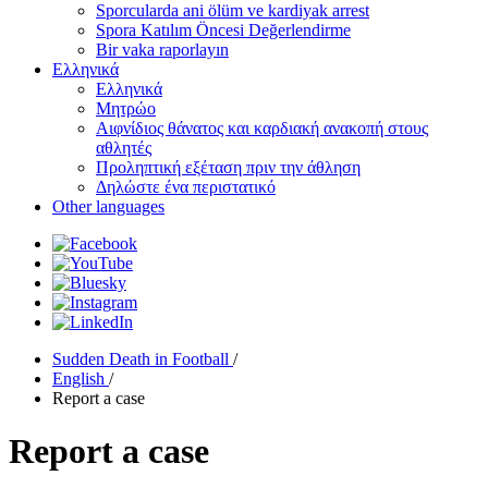
Sporcularda ani ölüm ve kardiyak arrest
Spora Katılım Öncesi Değerlendirme
Bir vaka raporlayın
Ελληνικά
Ελληνικά
Μητρώο
Αιφνίδιος θάνατος και καρδιακή ανακοπή στους
αθλητές
Προληπτική εξέταση πριν την άθληση
Δηλώστε ένα περιστατικό
Other languages
Sudden Death in Football
/
English
/
Report a case
Report a case