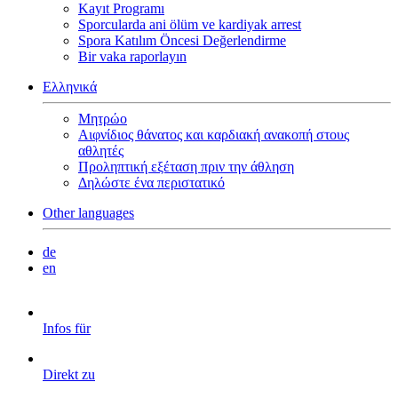
Kayıt Programı
Sporcularda ani ölüm ve kardiyak arrest
Spora Katılım Öncesi Değerlendirme
Bir vaka raporlayın
Ελληνικά
Μητρώο
Αιφνίδιος θάνατος και καρδιακή ανακοπή στους
αθλητές
Προληπτική εξέταση πριν την άθληση
Δηλώστε ένα περιστατικό
Other languages
de
en
Infos für
Direkt zu