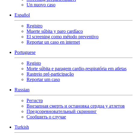
Un nuovo caso
Español
Registro
Muerte súbita y paro cardíaco
El screening como método preventivo
Reportar un caso en internet
Portuguese
Registo
Morte súbita e paragem cardio-respiratória em atletas
Rastreio pré-participação
Reportar um caso
Russian
Регистр
Внезапная смерть и остановка сердца у атлетов
Предсоревновательный скрининг
Сообщить о случае
Turkish