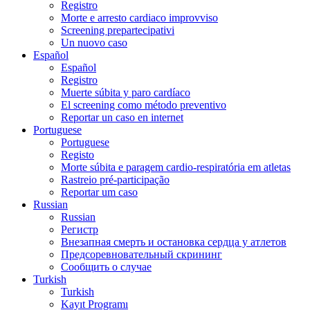
Registro
Morte e arresto cardiaco improvviso
Screening prepartecipativi
Un nuovo caso
Español
Español
Registro
Muerte súbita y paro cardíaco
El screening como método preventivo
Reportar un caso en internet
Portuguese
Portuguese
Registo
Morte súbita e paragem cardio-respiratória em atletas
Rastreio pré-participação
Reportar um caso
Russian
Russian
Регистр
Внезапная смерть и остановка сердца у атлетов
Предсоревновательный скрининг
Сообщить о случае
Turkish
Turkish
Kayıt Programı