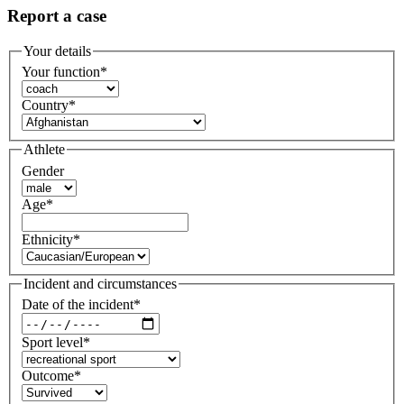
Report a case
Your details
Your function
*
Country
*
Athlete
Gender
Age
*
Ethnicity
*
Incident and circumstances
Date of the incident
*
Sport level
*
Outcome
*