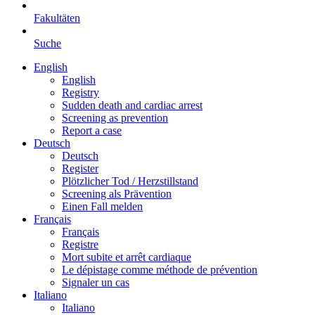
Fakultäten
Suche
English
English
Registry
Sudden death and cardiac arrest
Screening as prevention
Report a case
Deutsch
Deutsch
Register
Plötzlicher Tod / Herzstillstand
Screening als Prävention
Einen Fall melden
Français
Français
Registre
Mort subite et arrêt cardiaque
Le dépistage comme méthode de prévention
Signaler un cas
Italiano
Italiano