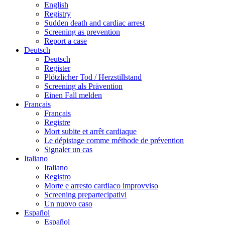
English
Registry
Sudden death and cardiac arrest
Screening as prevention
Report a case
Deutsch
Deutsch
Register
Plötzlicher Tod / Herzstillstand
Screening als Prävention
Einen Fall melden
Français
Français
Registre
Mort subite et arrêt cardiaque
Le dépistage comme méthode de prévention
Signaler un cas
Italiano
Italiano
Registro
Morte e arresto cardiaco improvviso
Screening prepartecipativi
Un nuovo caso
Español
Español