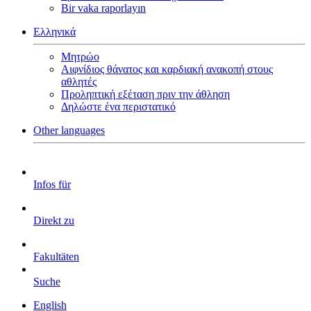
Bir vaka raporlayın
Ελληνικά
Μητρώο
Αιφνίδιος θάνατος και καρδιακή ανακοπή στους
αθλητές
Προληπτική εξέταση πριν την άθληση
Δηλώστε ένα περιστατικό
Other languages
Infos für
Direkt zu
Fakultäten
Suche
English