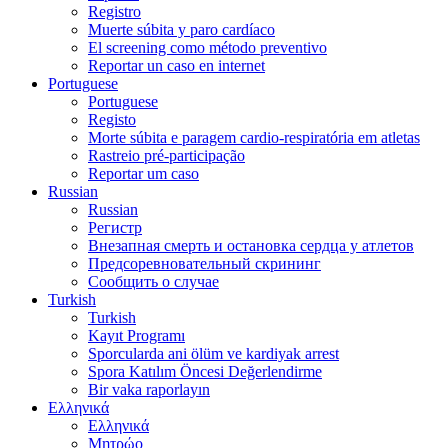
Registro
Muerte súbita y paro cardíaco
El screening como método preventivo
Reportar un caso en internet
Portuguese
Portuguese
Registo
Morte súbita e paragem cardio-respiratória em atletas
Rastreio pré-participação
Reportar um caso
Russian
Russian
Регистр
Внезапная смерть и остановка сердца у атлетов
Предсоревновательный скрининг
Сообщить о случае
Turkish
Turkish
Kayıt Programı
Sporcularda ani ölüm ve kardiyak arrest
Spora Katılım Öncesi Değerlendirme
Bir vaka raporlayın
Ελληνικά
Ελληνικά
Μητρώο