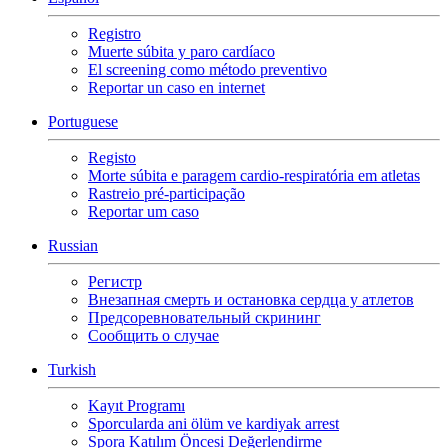
Registro
Muerte súbita y paro cardíaco
El screening como método preventivo
Reportar un caso en internet
Portuguese
Registo
Morte súbita e paragem cardio-respiratória em atletas
Rastreio pré-participação
Reportar um caso
Russian
Регистр
Внезапная смерть и остановка сердца у атлетов
Предсоревновательный скрининг
Сообщить о случае
Turkish
Kayıt Programı
Sporcularda ani ölüm ve kardiyak arrest
Spora Katılım Öncesi Değerlendirme