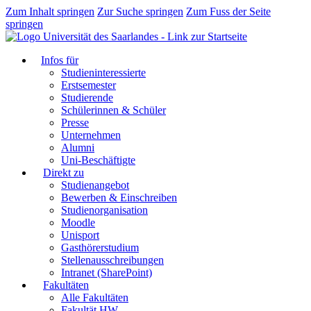
Zum Inhalt springen
Zur Suche springen
Zum Fuss der Seite
springen
Infos für
Studieninteressierte
Erstsemester
Studierende
Schülerinnen & Schüler
Presse
Unternehmen
Alumni
Uni-Beschäftigte
Direkt zu
Studienangebot
Bewerben & Einschreiben
Studienorganisation
Moodle
Unisport
Gasthörerstudium
Stellenausschreibungen
Intranet (SharePoint)
Fakultäten
Alle Fakultäten
Fakultät HW