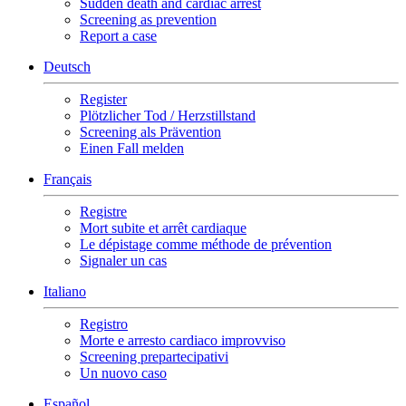
Sudden death and cardiac arrest
Screening as prevention
Report a case
Deutsch
Register
Plötzlicher Tod / Herzstillstand
Screening als Prävention
Einen Fall melden
Français
Registre
Mort subite et arrêt cardiaque
Le dépistage comme méthode de prévention
Signaler un cas
Italiano
Registro
Morte e arresto cardiaco improvviso
Screening prepartecipativi
Un nuovo caso
Español