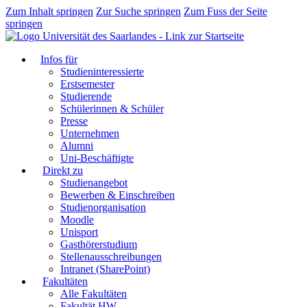
Zum Inhalt springen
Zur Suche springen
Zum Fuss der Seite
springen
Infos für
Studieninteressierte
Erstsemester
Studierende
Schülerinnen & Schüler
Presse
Unternehmen
Alumni
Uni-Beschäftigte
Direkt zu
Studienangebot
Bewerben & Einschreiben
Studienorganisation
Moodle
Unisport
Gasthörerstudium
Stellenausschreibungen
Intranet (SharePoint)
Fakultäten
Alle Fakultäten
Fakultät HW