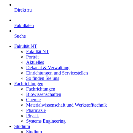
Direkt zu
Fakultäten
Suche
Fakultät NT
Fakultät NT
Porträt
Aktuelles
Dekanat & Verwaltung
Einrichtungen und Servicestellen
So finden Sie uns
Fachrichtungen
Fachrichtungen
Biowissenschaften
Chemie
Materialwissenschaft und Werkstofftechnik
Pharmazie
Physik
Systems Engineering
Studium
Studium