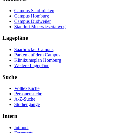
Campus Saarbrücken
Campus Homburg
Campus Dudweiler
Standort Meerwiesertalweg
Lagepläne
Saarbrücker Campus
Parken auf dem Campus
Klinikumsplan Homburg
Weitere Lagepläne
Suche
Volltextsuche
Personensuche
A-Z-Suche
Studiengänge
Intern
Intranet
Dezernate