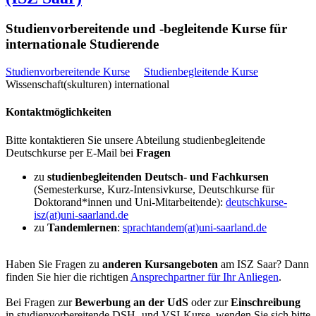
Studienvorbereitende und -begleitende Kurse für
internationale Studierende
Studienvorbereitende Kurse
Studienbegleitende Kurse
Wissenschaft(skulturen) international
Kontaktmöglichkeiten
Bitte kontaktieren Sie unsere Abteilung studienbegleitende
Deutschkurse per E-Mail bei
Fragen
zu
studienbegleitenden Deutsch- und Fachkursen
(Semesterkurse, Kurz-Intensivkurse, Deutschkurse für
Doktorand*innen und Uni-Mitarbeitende):
deutschkurse-
isz(at)uni-saarland.de
zu
Tandemlernen
:
sprachtandem(at)uni-saarland.de
Haben Sie Fragen zu
anderen Kursangeboten
am ISZ Saar? Dann
finden Sie hier die richtigen
Ansprechpartner für Ihr Anliegen
.
Bei Fragen zur
Bewerbung an der UdS
oder zur
Einschreibung
in studienvorbereitende DSH- und VSI-Kurse, wenden Sie sich bitte