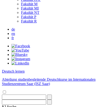
Fakultät M
Fakultät MI
Fakultät NT
Fakultät P
Fakultät R
de
en
fr
Deutsch lernen
Abteilung studienbegleitende Deutschkurse im Internationalen
Studienzentrum Saar (ISZ Saar)
KI
Suche