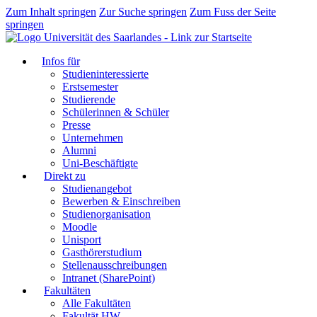
Zum Inhalt springen
Zur Suche springen
Zum Fuss der Seite
springen
Infos für
Studieninteressierte
Erstsemester
Studierende
Schülerinnen & Schüler
Presse
Unternehmen
Alumni
Uni-Beschäftigte
Direkt zu
Studienangebot
Bewerben & Einschreiben
Studienorganisation
Moodle
Unisport
Gasthörerstudium
Stellenausschreibungen
Intranet (SharePoint)
Fakultäten
Alle Fakultäten
Fakultät HW