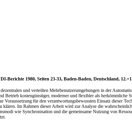
-Berichte 1980, Seiten 23-33, Baden-Baden, Deutschland, 12.+13
it dezentralen und verteilten Mehrbenutzerumgebungen in der Automatis
 Betrieb kostengünstiger, moderner und flexibler als herkömmliche St
 nur Voraussetzung für den verantwortungsbewussten Einsatz dieser Tech
u klären. Im Rahmen dieser Arbeit wird zur Analyse die wahrscheinlic
ensmodi wie Synchronisation und die gemeinsame Nutzung von Ressour
zt.