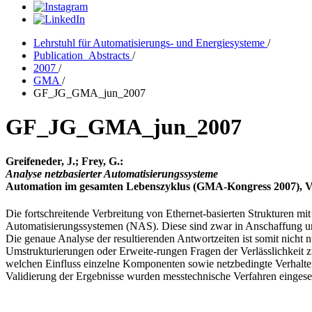
Lehrstuhl für Automatisierungs- und Energiesysteme
/
Publication_Abstracts
/
2007
/
GMA
/
GF_JG_GMA_jun_2007
GF_JG_GMA_jun_2007
Greifeneder, J.; Frey, G.:
Analyse netzbasierter Automatisierungssysteme
Automation im gesamten Lebenszyklus (GMA-Kongress 2007), VDI
Die fortschreitende Verbreitung von Ethernet-basierten Strukturen m
Automatisierungssystemen (NAS). Diese sind zwar in Anschaffung und
Die genaue Analyse der resultierenden Antwortzeiten ist somit nicht
Umstrukturierungen oder Erweite-rungen Fragen der Verlässlichkeit z
welchen Einfluss einzelne Komponenten sowie netzbedingte Verhalt
Validierung der Ergebnisse wurden messtechnische Verfahren eingeset