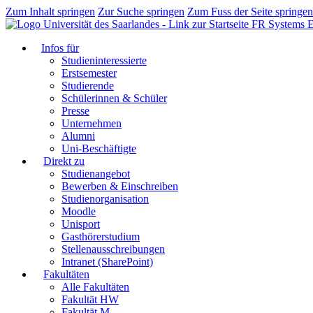
Zum Inhalt springen
Zur Suche springen
Zum Fuss der Seite springen
FR Systems E
Infos für
Studieninteressierte
Erstsemester
Studierende
Schülerinnen & Schüler
Presse
Unternehmen
Alumni
Uni-Beschäftigte
Direkt zu
Studienangebot
Bewerben & Einschreiben
Studienorganisation
Moodle
Unisport
Gasthörerstudium
Stellenausschreibungen
Intranet (SharePoint)
Fakultäten
Alle Fakultäten
Fakultät HW
Fakultät M