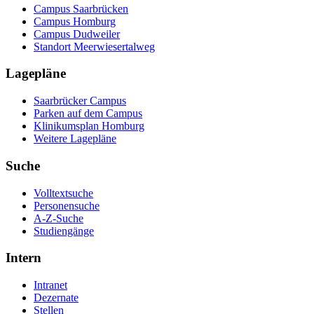
Campus Saarbrücken
Campus Homburg
Campus Dudweiler
Standort Meerwiesertalweg
Lagepläne
Saarbrücker Campus
Parken auf dem Campus
Klinikumsplan Homburg
Weitere Lagepläne
Suche
Volltextsuche
Personensuche
A-Z-Suche
Studiengänge
Intern
Intranet
Dezernate
Stellen