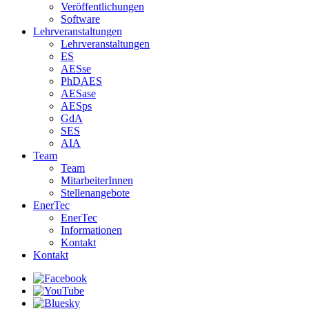
Veröffentlichungen
Software
Lehrveranstaltungen
Lehrveranstaltungen
ES
AESse
PhDAES
AESase
AESps
GdA
SES
AIA
Team
Team
MitarbeiterInnen
Stellenangebote
EnerTec
EnerTec
Informationen
Kontakt
Kontakt