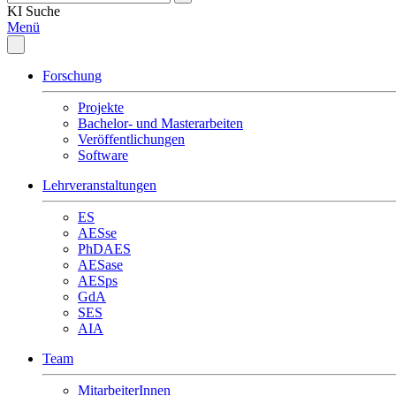
KI
Suche
Menü
Forschung
Projekte
Bachelor- und Masterarbeiten
Veröffentlichungen
Software
Lehrveranstaltungen
ES
AESse
PhDAES
AESase
AESps
GdA
SES
AIA
Team
MitarbeiterInnen