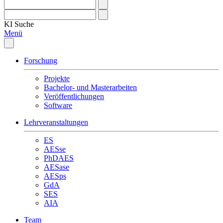
KI
Suche
Menü
Forschung
Projekte
Bachelor- und Masterarbeiten
Veröffentlichungen
Software
Lehrveranstaltungen
ES
AESse
PhDAES
AESase
AESps
GdA
SES
AIA
Team