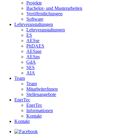
Projekte
Bachelor- und Masterarbeiten
Veröffentlichungen
Software
Lehrveranstaltungen
Lehrveranstaltungen
ES
AESse
PhDAES
AESase
AESps
GdA
SES
AIA
Team
Team
MitarbeiterInnen
Stellenangebote
EnerTec
EnerTec
Informationen
Kontakt
Kontakt