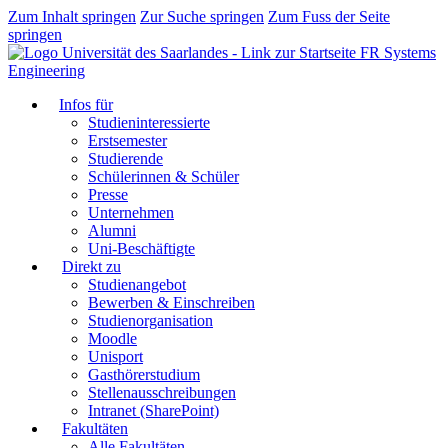
Zum Inhalt springen
Zur Suche springen
Zum Fuss der Seite
springen
FR Systems
Engineering
Infos für
Studieninteressierte
Erstsemester
Studierende
Schülerinnen & Schüler
Presse
Unternehmen
Alumni
Uni-Beschäftigte
Direkt zu
Studienangebot
Bewerben & Einschreiben
Studienorganisation
Moodle
Unisport
Gasthörerstudium
Stellenausschreibungen
Intranet (SharePoint)
Fakultäten
Alle Fakultäten