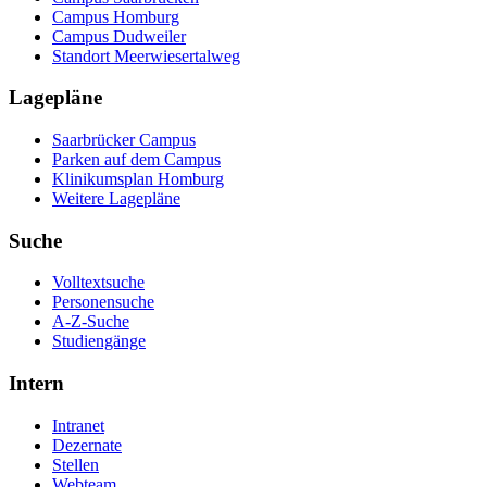
Campus Homburg
Campus Dudweiler
Standort Meerwiesertalweg
Lagepläne
Saarbrücker Campus
Parken auf dem Campus
Klinikumsplan Homburg
Weitere Lagepläne
Suche
Volltextsuche
Personensuche
A-Z-Suche
Studiengänge
Intern
Intranet
Dezernate
Stellen
Webteam