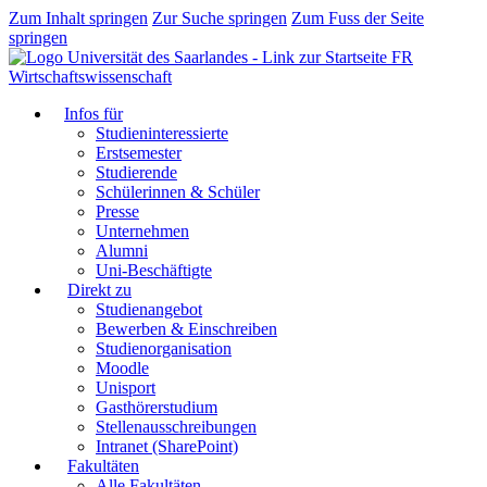
Zum Inhalt springen
Zur Suche springen
Zum Fuss der Seite
springen
FR
Wirtschaftswissenschaft
Infos für
Studieninteressierte
Erstsemester
Studierende
Schülerinnen & Schüler
Presse
Unternehmen
Alumni
Uni-Beschäftigte
Direkt zu
Studienangebot
Bewerben & Einschreiben
Studienorganisation
Moodle
Unisport
Gasthörerstudium
Stellenausschreibungen
Intranet (SharePoint)
Fakultäten
Alle Fakultäten