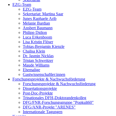
EZG-Team
EZG-Team
Sekretariat: Martina Saar
Junes Raphaele Arib
Melanie Bardian
Ansbert Baumann
Philipp Didion
Luca Eijkenboom
Lisa Kristin Flöser
Tobias-Benjamin Kienzle
Chalisa Klein
Dr. Jasmin Nicklas
Tristan Schweitzer
Maude Williams
Ehemalige
Gastwissenschaftler:innen
Forschungsprojekte & Nachwuchsförderung
Forschungsprojekte & Nachwuchsförderung
Dissertationsprojekte
Post-Doc-Projekte
Trinationales DFH-Doktorandenkolleg
DFG/FNR-Forschungsgruppe "Popkult60"
DFG/ANR-Projekt "ARENES"
Internationale Tagungen