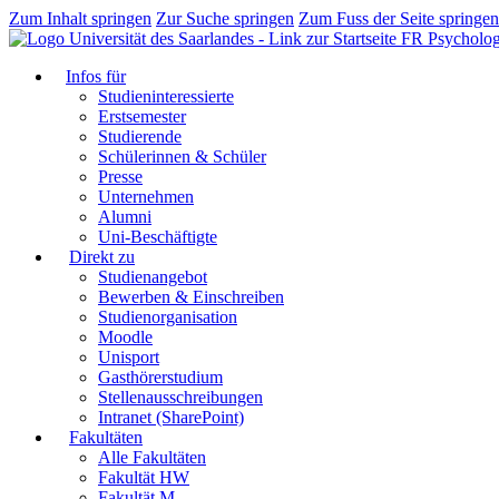
Zum Inhalt springen
Zur Suche springen
Zum Fuss der Seite springen
FR Psycholog
Infos für
Studieninteressierte
Erstsemester
Studierende
Schülerinnen & Schüler
Presse
Unternehmen
Alumni
Uni-Beschäftigte
Direkt zu
Studienangebot
Bewerben & Einschreiben
Studienorganisation
Moodle
Unisport
Gasthörerstudium
Stellenausschreibungen
Intranet (SharePoint)
Fakultäten
Alle Fakultäten
Fakultät HW
Fakultät M