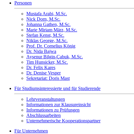
Personen
Mustafa Arabi, M.Sc.
Nick Dorn, M.Sc.
Johanna Gathen, M.Sc.
Marie Miriam März, M.Sc.
Stefan Kenst, M.Sc.
Niklas George, M.Sc.
Prof. Dr. Cornelius König
Dr. Nida Bajwa
Ayşenur Bilgin-Çabuk, M.Sc.
Tim Hunsicker, M.Sc.
Dr. Felix Kares
Dr. Denise Vesper
Sekretariat: Doris Mast
Für Studiumsinteressierte und für Studierende
Lehrveranstaltungen
Informationen zur Klausureinsicht
Informationen zu Prüfungen
Abschlussarbeiten
Unternehmerische Kooperationspartner
Für Unternehmen