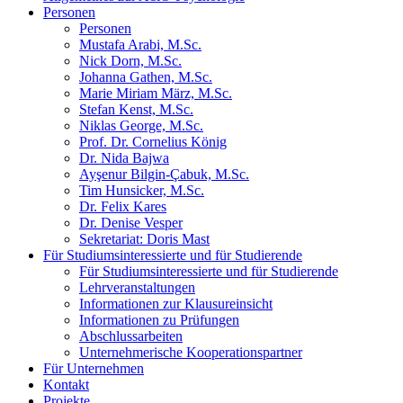
Personen
Personen
Mustafa Arabi, M.Sc.
Nick Dorn, M.Sc.
Johanna Gathen, M.Sc.
Marie Miriam März, M.Sc.
Stefan Kenst, M.Sc.
Niklas George, M.Sc.
Prof. Dr. Cornelius König
Dr. Nida Bajwa
Ayşenur Bilgin-Çabuk, M.Sc.
Tim Hunsicker, M.Sc.
Dr. Felix Kares
Dr. Denise Vesper
Sekretariat: Doris Mast
Für Studiumsinteressierte und für Studierende
Für Studiumsinteressierte und für Studierende
Lehrveranstaltungen
Informationen zur Klausureinsicht
Informationen zu Prüfungen
Abschlussarbeiten
Unternehmerische Kooperationspartner
Für Unternehmen
Kontakt
Projekte