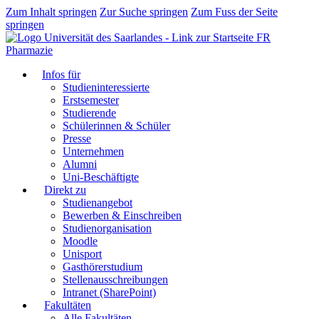
Zum Inhalt springen
Zur Suche springen
Zum Fuss der Seite
springen
FR
Pharmazie
Infos für
Studieninteressierte
Erstsemester
Studierende
Schülerinnen & Schüler
Presse
Unternehmen
Alumni
Uni-Beschäftigte
Direkt zu
Studienangebot
Bewerben & Einschreiben
Studienorganisation
Moodle
Unisport
Gasthörerstudium
Stellenausschreibungen
Intranet (SharePoint)
Fakultäten
Alle Fakultäten