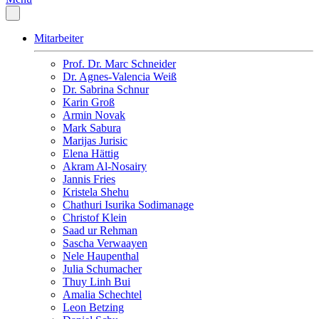
Mitarbeiter
Prof. Dr. Marc Schneider
Dr. Agnes-Valencia Weiß
Dr. Sabrina Schnur
Karin Groß
Armin Novak
Mark Sabura
Marijas Jurisic
Elena Hättig
Akram Al-Nosairy
Jannis Fries
Kristela Shehu
Chathuri Isurika Sodimanage
Christof Klein
Saad ur Rehman
Sascha Verwaayen
Nele Haupenthal
Julia Schumacher
Thuy Linh Bui
Amalia Schechtel
Leon Betzing