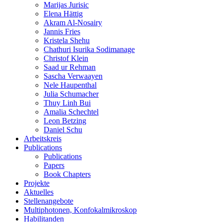
Marijas Jurisic
Elena Hättig
Akram Al-Nosairy
Jannis Fries
Kristela Shehu
Chathuri Isurika Sodimanage
Christof Klein
Saad ur Rehman
Sascha Verwaayen
Nele Haupenthal
Julia Schumacher
Thuy Linh Bui
Amalia Schechtel
Leon Betzing
Daniel Schu
Arbeitskreis
Publications
Publications
Papers
Book Chapters
Projekte
Aktuelles
Stellenangebote
Multiphotonen, Konfokalmikroskop
Habilitanden