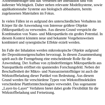
Arzneimittelträger und das Verstehen der Interaktion sind von
äußerster Wichtigkeit. Daher stehen relevante Modellsysteme, sowie
applikationsnahe Systeme aus biologisch abbaubaren, bereits
zugelassenen Materialien im Fokus.
In vielen Fällen ist es aufgrund des unterschiedlichen Verhaltens im
Körper für die Anwendung von Interesse größere Objekte
(Mikropartikel) zu verwenden. Aus diesem Grund verspricht die
Kombination von Nano- und Mikropartikeln ein großes Potential. In
diesem Kontext könnten neue und bekannte Vorgehensweisen
kombiniert und synergistische Effekte erzielt werden.
Im Falle der Inhalation werden mikroskopische Objekte aufgrund
der Depositionseigenschaften bevorzugt. In diesem Zusammenhang
spielt auch die Formgebung eine entscheidende Rolle für die
Anwendung. Der Aufbau von zylinderförmigen Mikropartikeln aus
Nanopartikeln eröffnet ein spannendes Forschungsfeld. Neben der
Beschaffenheit der Mikro- und Nanoarzneistoffträger ist auch die
Wirkstoffbeladung dieser Partikel von Bedeutung. Aus diesem
Grund werden für verschiedene Typen von Wirkstoffmolekülen
verschiedene Plattformtechnologien verwendet. Das sogenannte
„Layer-by-Layer“ Verfahren bietet dabei große Flexibilität für die
Wirkstoffbeladung und Freisetzung.