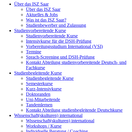
Über das ISZ Saar
Über das ISZ Saar
Aktuelles & Jobs
Was ist das ISZ Saar?
Studienbewerber und Zulassung
Studienvorbereitende Kurse
Studienvorbereitende Kurse
Intensivkurse für die DSH-Prüfung
Vorbereitungsstudium International (VSI)
Termine
Sprach-Screening und DSH-Prüfung
Kontakt Abteilung studienvorbereitende Deutsch- und
Fachkurse
Studienbegleitende Kurse
Studienbegleitende Kurse
Semesterkurse
Kurz-Intensivkurse
Doktoranden
Uni-Mitarbeitende
Tandemlernen
Kontakt Abteilung studienbegleitende Deutschkurse
Wissenschaft(skulturen) international
Wissenschaft(skulturen) international
Workshops / Kurse
Individuelle Beratung / Coaching