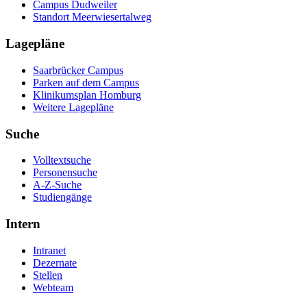
Campus Dudweiler
Standort Meerwiesertalweg
Lagepläne
Saarbrücker Campus
Parken auf dem Campus
Klinikumsplan Homburg
Weitere Lagepläne
Suche
Volltextsuche
Personensuche
A-Z-Suche
Studiengänge
Intern
Intranet
Dezernate
Stellen
Webteam