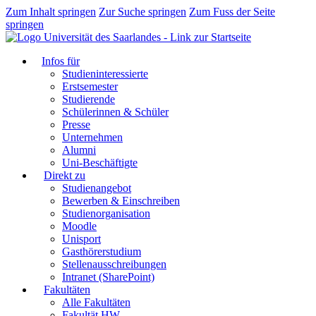
Zum Inhalt springen
Zur Suche springen
Zum Fuss der Seite
springen
Infos für
Studieninteressierte
Erstsemester
Studierende
Schülerinnen & Schüler
Presse
Unternehmen
Alumni
Uni-Beschäftigte
Direkt zu
Studienangebot
Bewerben & Einschreiben
Studienorganisation
Moodle
Unisport
Gasthörerstudium
Stellenausschreibungen
Intranet (SharePoint)
Fakultäten
Alle Fakultäten
Fakultät HW