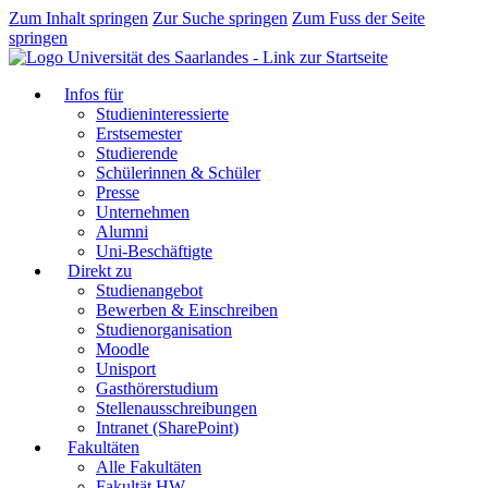
Zum Inhalt springen
Zur Suche springen
Zum Fuss der Seite
springen
Infos für
Studieninteressierte
Erstsemester
Studierende
Schülerinnen & Schüler
Presse
Unternehmen
Alumni
Uni-Beschäftigte
Direkt zu
Studienangebot
Bewerben & Einschreiben
Studienorganisation
Moodle
Unisport
Gasthörerstudium
Stellenausschreibungen
Intranet (SharePoint)
Fakultäten
Alle Fakultäten
Fakultät HW