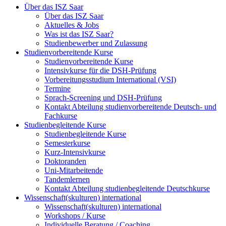
Über das ISZ Saar
Über das ISZ Saar
Aktuelles & Jobs
Was ist das ISZ Saar?
Studienbewerber und Zulassung
Studienvorbereitende Kurse
Studienvorbereitende Kurse
Intensivkurse für die DSH-Prüfung
Vorbereitungsstudium International (VSI)
Termine
Sprach-Screening und DSH-Prüfung
Kontakt Abteilung studienvorbereitende Deutsch- und
Fachkurse
Studienbegleitende Kurse
Studienbegleitende Kurse
Semesterkurse
Kurz-Intensivkurse
Doktoranden
Uni-Mitarbeitende
Tandemlernen
Kontakt Abteilung studienbegleitende Deutschkurse
Wissenschaft(skulturen) international
Wissenschaft(skulturen) international
Workshops / Kurse
Individuelle Beratung / Coaching