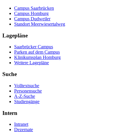
Campus Saarbrücken
Campus Homburg
Campus Dudweiler
Standort Meerwiesertalweg
Lagepläne
Saarbrücker Campus
Parken auf dem Campus
Klinikumsplan Homburg
Weitere Lagepläne
Suche
Volltextsuche
Personensuche
A-Z-Suche
Studiengänge
Intern
Intranet
Dezernate