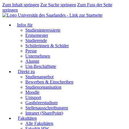
Zum Inhalt springen
Zur Suche springen
Zum Fuss der Seite
springen
Infos für
Studieninteressierte
Erstsemester
Studierende
Schülerinnen & Schüler
Presse
Unternehmen
Alumni
Uni-Beschäftigte
Direkt zu
Studienangebot
Bewerben & Einschreiben
Studienorganisation
Moodle
Unisport
Gasthörerstudium
Stellenausschreibungen
Intranet (SharePoint)
Fakultäten
Alle Fakultäten
Fakultät HW