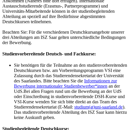
Abkommen (Näheres bitte dort erfragen). Internationale
Austauschstudierende (Erasmus-, Partnerprogramme) und
Universitäts-Mitarbeitende können in der studienbegleitenden
Abteilung an speziell auf ihre Bedürfnisse abgestimmten
Deutschkursen teilnehmen.
Beachten Sie: Für die verschiedenen Deutschkursangebote unserer
drei Abteilungen am ISZ Saar gelten unterschiedliche Bedingungen
der Bewerbung.
Studienvorbereitende Deutsch- und Fachkurse:
Sie benötigen für die Teilnahme an den studienvorbereitenden
Deutschkursen bzw. am Vorbereitungsprogramm VSI eine
Zulassung durch das Studierendensekretariat der Universität
des Saarlandes. Bitte beachten Sie die
Informationen zur
Bewerbung internationaler Studienbewerber*innen
an der
UdS.Bei allen Fragen rund um die Bewerbung an der UdS
oder Einschreibung in studienvorbereitende DSH-Kurse und
VSI-Kurse wenden Sie sich bitte direkt an das Team des
Studierendensekretariat (E-Mail:
studium(at)uni-saarland.de
).
Das studienvorbereitende Abteilung des ISZ Saar kann hierzu
keine Auskunft geben.
Studienbegleitende Deutschkurse: