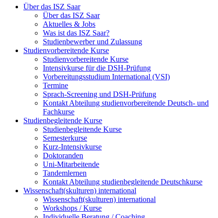
Über das ISZ Saar
Über das ISZ Saar
Aktuelles & Jobs
Was ist das ISZ Saar?
Studienbewerber und Zulassung
Studienvorbereitende Kurse
Studienvorbereitende Kurse
Intensivkurse für die DSH-Prüfung
Vorbereitungsstudium International (VSI)
Termine
Sprach-Screening und DSH-Prüfung
Kontakt Abteilung studienvorbereitende Deutsch- und
Fachkurse
Studienbegleitende Kurse
Studienbegleitende Kurse
Semesterkurse
Kurz-Intensivkurse
Doktoranden
Uni-Mitarbeitende
Tandemlernen
Kontakt Abteilung studienbegleitende Deutschkurse
Wissenschaft(skulturen) international
Wissenschaft(skulturen) international
Workshops / Kurse
Individuelle Beratung / Coaching