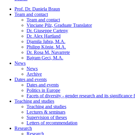
Prof. Dr. Daniela Braun
Team and contact
Team and contact
Vinciane Pilz, Graduate Translator
Dr. Giuseppe Carteny
Dr. Alex Hartland
Djamila Jabra, M.A.
Philipp König, M.A.
Dr. Rosa M. Navarrete
Bajram Geci, M.A.
News
News
Archive
Dates and events
Dates and events
Politics in Europe
Facets of diversity - gender research and its significance 
Teaching and studies
Teaching and studies
Lectures & seminars
Supervision of theses
Letters of recommendation
Research
Research