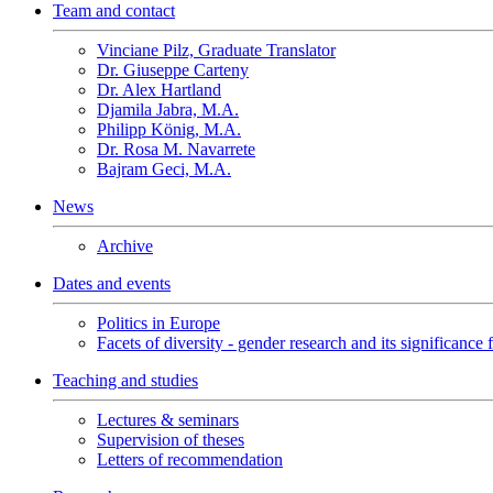
Team and contact
Vinciane Pilz, Graduate Translator
Dr. Giuseppe Carteny
Dr. Alex Hartland
Djamila Jabra, M.A.
Philipp König, M.A.
Dr. Rosa M. Navarrete
Bajram Geci, M.A.
News
Archive
Dates and events
Politics in Europe
Facets of diversity - gender research and its significance 
Teaching and studies
Lectures & seminars
Supervision of theses
Letters of recommendation