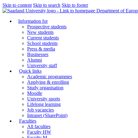
Skip to content
Skip to search
Skip to footer
Department of Europ
Information for
Prospective students
New students
Current students
School students
Press & media
Businesses
Alumni
University staff
Quick links
Academic programmes
Applying & enrolling
Study organisation
Moodle
University sports
Lifelong learning
Job vacancies
Intranet (SharePoint)
Faculties
All faculties
Faculty HW
Faculty M