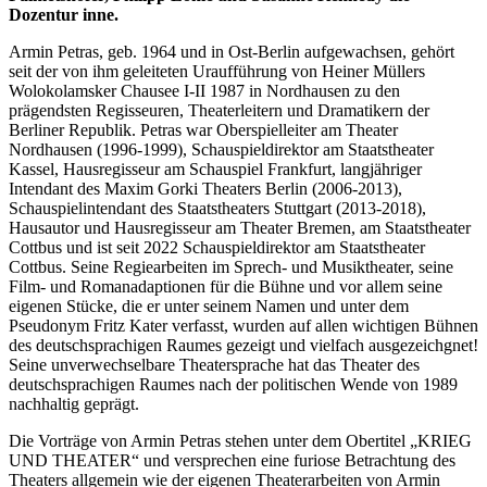
Dozentur inne.
Armin Petras, geb. 1964 und in Ost-Berlin aufgewachsen, gehört
seit der von ihm geleiteten Uraufführung von Heiner Müllers
Wolokolamsker Chausee I-II 1987 in Nordhausen zu den
prägendsten Regisseuren, Theaterleitern und Dramatikern der
Berliner Republik. Petras war Oberspielleiter am Theater
Nordhausen (1996-1999), Schauspieldirektor am Staatstheater
Kassel, Hausregisseur am Schauspiel Frankfurt, langjähriger
Intendant des Maxim Gorki Theaters Berlin (2006-2013),
Schauspielintendant des Staatstheaters Stuttgart (2013-2018),
Hausautor und Hausregisseur am Theater Bremen, am Staatstheater
Cottbus und ist seit 2022 Schauspieldirektor am Staatstheater
Cottbus. Seine Regiearbeiten im Sprech- und Musiktheater, seine
Film- und Romanadaptionen für die Bühne und vor allem seine
eigenen Stücke, die er unter seinem Namen und unter dem
Pseudonym Fritz Kater verfasst, wurden auf allen wichtigen Bühnen
des deutschsprachigen Raumes gezeigt und vielfach ausgezeichgnet!
Seine unverwechselbare Theatersprache hat das Theater des
deutschsprachigen Raumes nach der politischen Wende von 1989
nachhaltig geprägt.
Die Vorträge von Armin Petras stehen unter dem Obertitel „KRIEG
UND THEATER“ und versprechen eine furiose Betrachtung des
Theaters allgemein wie der eigenen Theaterarbeiten von Armin