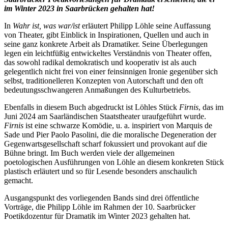
im Winter 2023 in Saarbrücken gehalten hat!
In
Wahr ist, was war/ist
erläutert Philipp Löhle seine Auffassung
von Theater, gibt Einblick in Inspirationen, Quellen und auch in
seine ganz konkrete Arbeit als Dramatiker. Seine Überlegungen
legen ein leichtfüßig entwickeltes Verständnis von Theater offen,
das sowohl radikal demokratisch und kooperativ ist als auch
gelegentlich nicht frei von einer feinsinnigen Ironie gegenüber sich
selbst, traditionelleren Konzepten von Autorschaft und den oft
bedeutungsschwangeren Anmaßungen des Kulturbetriebs.
Ebenfalls in diesem Buch abgedruckt ist Löhles Stück
Firnis
, das im
Juni 2024 am Saarländischen Staatstheater uraufgeführt wurde.
Firnis
ist eine schwarze Komödie, u. a. inspiriert von Marquis de
Sade und Pier Paolo Pasolini, die die moralische Degeneration der
Gegenwartsgesellschaft scharf fokussiert und provokant auf die
Bühne bringt. Im Buch werden viele der allgemeinen
poetologischen Ausführungen von Löhle an diesem konkreten Stück
plastisch erläutert und so für Lesende besonders anschaulich
gemacht.
Ausgangspunkt des vorliegenden Bands sind drei öffentliche
Vorträge, die Philipp Löhle im Rahmen der 10. Saarbrücker
Poetikdozentur für Dramatik im Winter 2023 gehalten hat.