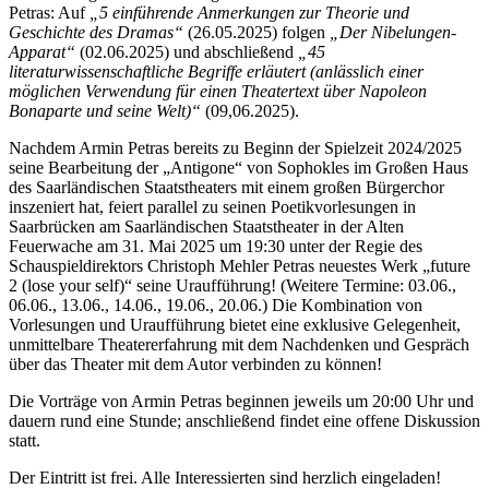
Petras: Auf
„5 einführende Anmerkungen zur Theorie und
Geschichte des Dramas“
(26.05.2025) folgen
„Der Nibelungen-
Apparat“
(02.06.2025) und abschließend
„45
literaturwissenschaftliche Begriffe erläutert (anlässlich einer
möglichen Verwendung für einen Theatertext über Napoleon
Bonaparte und seine Welt)“
(09,06.2025).
Nachdem Armin Petras bereits zu Beginn der Spielzeit 2024/2025
seine Bearbeitung der „Antigone“ von Sophokles im Großen Haus
des Saarländischen Staatstheaters mit einem großen Bürgerchor
inszeniert hat, feiert parallel zu seinen Poetikvorlesungen in
Saarbrücken am Saarländischen Staatstheater in der Alten
Feuerwache am 31. Mai 2025 um 19:30 unter der Regie des
Schauspieldirektors Christoph Mehler Petras neuestes Werk „future
2 (lose your self)“ seine Uraufführung! (Weitere Termine: 03.06.,
06.06., 13.06., 14.06., 19.06., 20.06.) Die Kombination von
Vorlesungen und Uraufführung bietet eine exklusive Gelegenheit,
unmittelbare Theatererfahrung mit dem Nachdenken und Gespräch
über das Theater mit dem Autor verbinden zu können!
Die Vorträge von Armin Petras beginnen jeweils um 20:00 Uhr und
dauern rund eine Stunde; anschließend findet eine offene Diskussion
statt.
Der Eintritt ist frei. Alle Interessierten sind herzlich eingeladen!