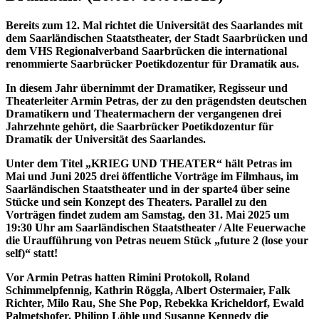
Bereits zum 12. Mal richtet die Universität des Saarlandes mit
dem Saarländischen Staatstheater, der Stadt Saarbrücken und
dem VHS Regionalverband Saarbrücken die international
renommierte Saarbrücker Poetikdozentur für Dramatik aus.
In diesem Jahr übernimmt der Dramatiker, Regisseur und
Theaterleiter Armin Petras, der zu den prägendsten deutschen
Dramatikern und Theatermachern der vergangenen drei
Jahrzehnte gehört, die Saarbrücker Poetikdozentur für
Dramatik der Universität des Saarlandes.
Unter dem Titel „KRIEG UND THEATER“ hält Petras im
Mai und Juni 2025 drei öffentliche Vorträge im Filmhaus, im
Saarländischen Staatstheater und in der sparte4 über seine
Stücke und sein Konzept des Theaters. Parallel zu den
Vorträgen findet zudem am Samstag, den 31. Mai 2025 um
19:30 Uhr am Saarländischen Staatstheater / Alte Feuerwache
die Uraufführung von Petras neuem Stück „future 2 (lose your
self)“ statt!
Vor Armin Petras hatten Rimini Protokoll, Roland
Schimmelpfennig, Kathrin Röggla, Albert Ostermaier, Falk
Richter, Milo Rau, She She Pop, Rebekka Kricheldorf, Ewald
Palmetshofer, Philipp Löhle und Susanne Kennedy die