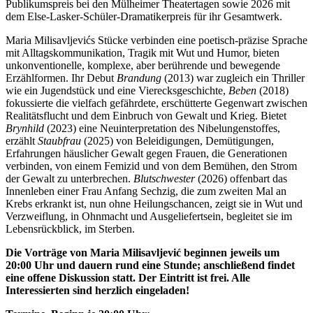
Publikumspreis bei den Mülheimer Theatertagen sowie 2026 mit
dem Else-Lasker-Schüler-Dramatikerpreis für ihr Gesamtwerk.
Maria Milisavljevićs Stücke verbinden eine poetisch-präzise Sprache
mit Alltagskommunikation, Tragik mit Wut und Humor, bieten
unkonventionelle, komplexe, aber berührende und bewegende
Erzählformen. Ihr Debut
Brandung
(2013) war zugleich ein Thriller
wie ein Jugendstück und eine Vierecksgeschichte,
Beben
(2018)
fokussierte die vielfach gefährdete, erschütterte Gegenwart zwischen
Realitätsflucht und dem Einbruch von Gewalt und Krieg. Bietet
Brynhild
(2023) eine Neuinterpretation des Nibelungenstoffes,
erzählt
Staubfrau
(2025) von Beleidigungen, Demütigungen,
Erfahrungen häuslicher Gewalt gegen Frauen, die Generationen
verbinden, von einem Femizid und von dem Bemühen, den Strom
der Gewalt zu unterbrechen.
Blutschwester
(2026) offenbart das
Innenleben einer Frau Anfang Sechzig, die zum zweiten Mal an
Krebs erkrankt ist, nun ohne Heilungschancen, zeigt sie in Wut und
Verzweiflung, in Ohnmacht und Ausgeliefertsein, begleitet sie im
Lebensrückblick, im Sterben.
Die Vorträge von Maria Milisavljević beginnen jeweils um
20:00 Uhr und dauern rund eine Stunde; anschließend findet
eine offene Diskussion statt. Der Eintritt ist frei. Alle
Interessierten sind herzlich eingeladen!