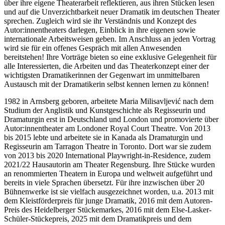
über ihre eigene Theaterarbeit reflektieren, aus ihren Stücken lesen
und auf die Unverzichtbarkeit neuer Dramatik im deutschen Theater
sprechen. Zugleich wird sie ihr Verständnis und Konzept des
Autor:innentheaters darlegen, Einblick in ihre eigenen sowie
internationale Arbeitsweisen geben. Im Anschluss an jeden Vortrag
wird sie für ein offenes Gespräch mit allen Anwesenden
bereitstehen! Ihre Vorträge bieten so eine exklusive Gelegenheit für
alle Interessierten, die Arbeiten und das Theaterkonzept einer der
wichtigsten Dramatikerinnen der Gegenwart im unmittelbaren
Austausch mit der Dramatikerin selbst kennen lernen zu können!
1982 in Arnsberg geboren, arbeitete Maria Milisavljević nach dem
Studium der Anglistik und Kunstgeschichte als Regisseurin und
Dramaturgin erst in Deutschland und London und promovierte über
Autor:innentheater am Londoner Royal Court Theatre. Von 2013
bis 2015 lebte und arbeitete sie in Kanada als Dramaturgin und
Regisseurin am Tarragon Theatre in Toronto. Dort war sie zudem
von 2013 bis 2020 International Playwright-in-Residence, zudem
2021/22 Hausautorin am Theater Regensburg. Ihre Stücke wurden
an renommierten Theatern in Europa und weltweit aufgeführt und
bereits in viele Sprachen übersetzt. Für ihre inzwischen über 20
Bühnenwerke ist sie vielfach ausgezeichnet worden, u.a. 2013 mit
dem Kleistförderpreis für junge Dramatik, 2016 mit dem Autoren-
Preis des Heidelberger Stückemarkes, 2016 mit dem Else-Lasker-
Schüler-Stückepreis, 2025 mit dem Dramatikpreis und dem