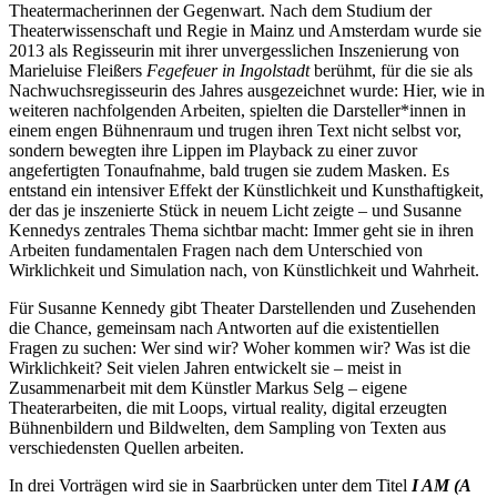
Theatermacherinnen der Gegenwart. Nach dem Studium der
Theaterwissenschaft und Regie in Mainz und Amsterdam wurde sie
2013 als Regisseurin mit ihrer unvergesslichen Inszenierung von
Marieluise Fleißers
Fegefeuer in Ingolstadt
berühmt, für die sie als
Nachwuchsregisseurin des Jahres ausgezeichnet wurde: Hier, wie in
weiteren nachfolgenden Arbeiten, spielten die Darsteller*innen in
einem engen Bühnenraum und trugen ihren Text nicht selbst vor,
sondern bewegten ihre Lippen im Playback zu einer zuvor
angefertigten Tonaufnahme, bald trugen sie zudem Masken. Es
entstand ein intensiver Effekt der Künstlichkeit und Kunsthaftigkeit,
der das je inszenierte Stück in neuem Licht zeigte – und Susanne
Kennedys zentrales Thema sichtbar macht: Immer geht sie in ihren
Arbeiten fundamentalen Fragen nach dem Unterschied von
Wirklichkeit und Simulation nach, von Künstlichkeit und Wahrheit.
Für Susanne Kennedy gibt Theater Darstellenden und Zusehenden
die Chance, gemeinsam nach Antworten auf die existentiellen
Fragen zu suchen: Wer sind wir? Woher kommen wir? Was ist die
Wirklichkeit? Seit vielen Jahren entwickelt sie – meist in
Zusammenarbeit mit dem Künstler Markus Selg – eigene
Theaterarbeiten, die mit Loops, virtual reality, digital erzeugten
Bühnenbildern und Bildwelten, dem Sampling von Texten aus
verschiedensten Quellen arbeiten.
In drei Vorträgen wird sie in Saarbrücken unter dem Titel
I AM (A