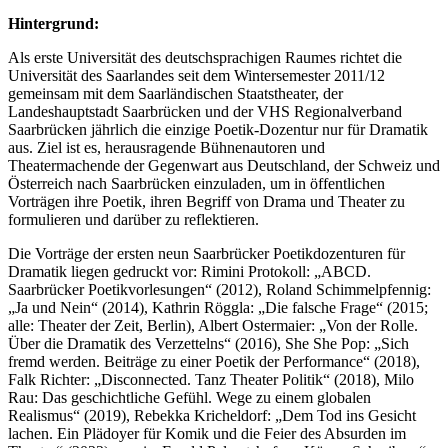
Hintergrund:
Als erste Universität des deutschsprachigen Raumes richtet die
Universität des Saarlandes seit dem Wintersemester 2011/12
gemeinsam mit dem Saarländischen Staatstheater, der
Landeshauptstadt Saarbrücken und der VHS Regionalverband
Saarbrücken jährlich die einzige Poetik-Dozentur nur für Dramatik
aus. Ziel ist es, herausragende Bühnenautoren und
Theatermachende der Gegenwart aus Deutschland, der Schweiz und
Österreich nach Saarbrücken einzuladen, um in öffentlichen
Vorträgen ihre Poetik, ihren Begriff von Drama und Theater zu
formulieren und darüber zu reflektieren.
Die Vorträge der ersten neun Saarbrücker Poetikdozenturen für
Dramatik liegen gedruckt vor: Rimini Protokoll: „ABCD.
Saarbrücker Poetikvorlesungen“ (2012), Roland Schimmelpfennig:
„Ja und Nein“ (2014), Kathrin Röggla: „Die falsche Frage“ (2015;
alle: Theater der Zeit, Berlin), Albert Ostermaier: „Von der Rolle.
Über die Dramatik des Verzettelns“ (2016), She She Pop: „Sich
fremd werden. Beiträge zu einer Poetik der Performance“ (2018),
Falk Richter: „Disconnected. Tanz Theater Politik“ (2018), Milo
Rau: Das geschichtliche Gefühl. Wege zu einem globalen
Realismus“ (2019), Rebekka Kricheldorf: „Dem Tod ins Gesicht
lachen. Ein Plädoyer für Komik und die Feier des Absurden im