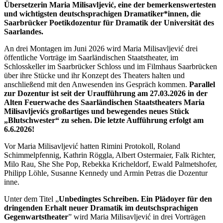
Übersetzerin Maria Milisavljević, eine der bemerkenswertesten
und wichtigsten deutschsprachigen Dramatiker*innen, die
Saarbrücker Poetikdozentur für Dramatik der Universität des
Saarlandes.
An drei Montagen im Juni 2026 wird Maria Milisavljević drei
öffentliche Vorträge im Saarländischen Staatstheater, im
Schlosskeller im Saarbrücker Schloss und im Filmhaus Saarbrücken
über ihre Stücke und ihr Konzept des Theaters halten und
anschließend mit den Anwesenden ins Gespräch kommen.
Parallel
zur Dozentur ist seit der Uraufführung am 27.03.2026 in der
Alten Feuerwache des Saarländischen Staatstheaters Maria
Milisavljevićs großartiges und bewegendes neues Stück
„Blutschwester“ zu sehen. Die letzte Aufführung erfolgt am
6.6.2026!
Vor Maria Milisavljević hatten Rimini Protokoll, Roland
Schimmelpfennig, Kathrin Röggla, Albert Ostermaier, Falk Richter,
Milo Rau, She She Pop, Rebekka Kricheldorf, Ewald Palmetshofer,
Philipp Löhle, Susanne Kennedy und Armin Petras die Dozentur
inne.
Unter dem Titel „
Unbedingtes Schreiben. Ein Plädoyer für den
dringenden Erhalt neuer Dramatik im deutschsprachigen
Gegenwartstheater
” wird Maria Milisavljević in drei Vorträgen