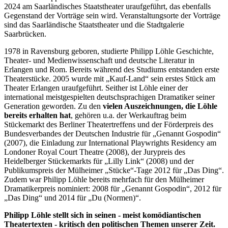
2024 am Saarländisches Staatstheater uraufgeführt, das ebenfalls
Gegenstand der Vorträge sein wird. Veranstaltungsorte der Vorträge
sind das Saarländische Staatstheater und die Stadtgalerie
Saarbrücken.
1978 in Ravensburg geboren, studierte Philipp Löhle Geschichte,
Theater- und Medienwissenschaft und deutsche Literatur in
Erlangen und Rom. Bereits während des Studiums entstanden erste
Theaterstücke. 2005 wurde mit „Kauf-Land“ sein erstes Stück am
Theater Erlangen uraufgeführt. Seither ist Löhle einer der
international meistgespielten deutschsprachigen Dramatiker seiner
Generation geworden. Zu den
vielen Auszeichnungen, die Löhle
bereits erhalten hat
, gehören u.a. der Werkauftrag beim
Stückemarkt des Berliner Theatertreffens und der Förderpreis des
Bundesverbandes der Deutschen Industrie für „Genannt Gospodin“
(2007), die Einladung zur International Playwrights Residency am
Londoner Royal Court Theatre (2008), der Jurypreis des
Heidelberger Stückemarkts für „Lilly Link“ (2008) und der
Publikumspreis der Mülheimer „Stücke“-Tage 2012 für „Das Ding“.
Zudem war Philipp Löhle bereits mehrfach für den Mülheimer
Dramatikerpreis nominiert: 2008 für „Genannt Gospodin“, 2012 für
„Das Ding“ und 2014 für „Du (Normen)“.
Philipp Löhle stellt sich in seinen - meist komödiantischen
Theatertexten - kritisch den politischen Themen unserer Zeit.