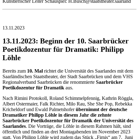
Künstlerischer Leiter Schauspiel: H.Busch@staatstheater.saarland
13.11.2023
13.11.2023: Beginn der 10. Saarbrücker
Poetikdozentur für Dramatik: Philipp
Löhle
Bereits zum
10. Mal
richtet die Universität des Saarlandes mit dem
Saarländischen Staatstheater, der Stadt Saarbrücken und dem VHS
Regionalverband Saarbrücken die renommierte
Saarbrücker
Poetikdozentur für Dramatik
aus.
Nach Rimini Protokoll, Roland Schimmelpfennig, Kathrin Röggla,
Albert Ostermaier, Falk Richter, Milo Rau, She She Pop, Rebekka
Kricheldorf und Ewald Palmetshofer
übernimmt der deutsche
Dramatiker Philipp Löhle in diesem Jahr die zehnte
Saarbrücker Poetikdozentur für Dramatik der Universität des
Saarlandes
. Die Vorträge, die Löhle in diesem Rahmen hält, sind
öffentlich und finden an drei Montagabenden im November 2023
statt. Von Philipp Löhle wird zudem das Stück „Firnis“ am 7. Juni