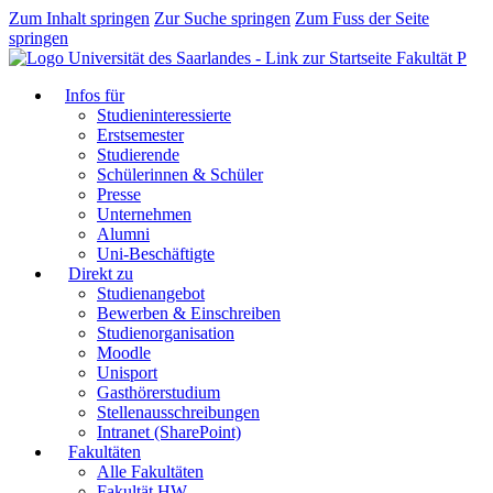
Zum Inhalt springen
Zur Suche springen
Zum Fuss der Seite
springen
Fakultät P
Infos für
Studieninteressierte
Erstsemester
Studierende
Schülerinnen & Schüler
Presse
Unternehmen
Alumni
Uni-Beschäftigte
Direkt zu
Studienangebot
Bewerben & Einschreiben
Studienorganisation
Moodle
Unisport
Gasthörerstudium
Stellenausschreibungen
Intranet (SharePoint)
Fakultäten
Alle Fakultäten
Fakultät HW