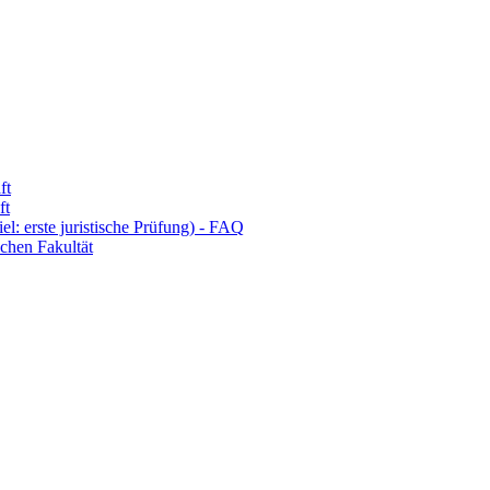
ft
ft
l: erste juristische Prüfung) - FAQ
chen Fakultät