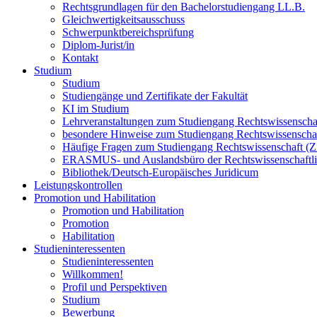
Rechtsgrundlagen für den Bachelorstudiengang LL.B.
Gleichwertigkeitsausschuss
Schwerpunktbereichsprüfung
Diplom-Jurist/in
Kontakt
Studium
Studium
Studiengänge und Zertifikate der Fakultät
KI im Studium
Lehrveranstaltungen zum Studiengang Rechtswissenscha
besondere Hinweise zum Studiengang Rechtswissenscha
Häufige Fragen zum Studiengang Rechtswissenschaft (Zie
ERASMUS- und Auslandsbüro der Rechtswissenschaftli
Bibliothek/Deutsch-Europäisches Juridicum
Leistungskontrollen
Promotion und Habilitation
Promotion und Habilitation
Promotion
Habilitation
Studieninteressenten
Studieninteressenten
Willkommen!
Profil und Perspektiven
Studium
Bewerbung