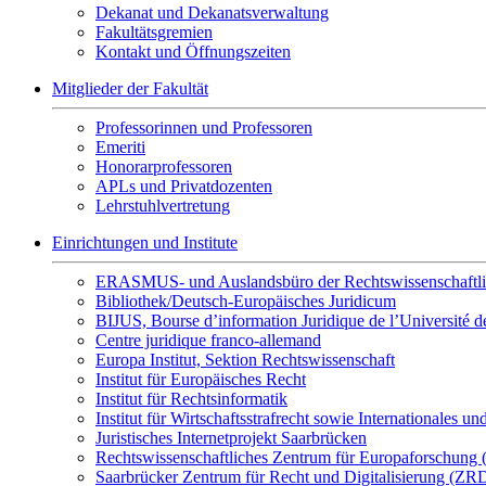
Dekanat und Dekanatsverwaltung
Fakultätsgremien
Kontakt und Öffnungszeiten
Mitglieder der Fakultät
Professorinnen und Professoren
Emeriti
Honorarprofessoren
APLs und Privatdozenten
Lehrstuhlvertretung
Einrichtungen und Institute
ERASMUS- und Auslandsbüro der Rechtswissenschaftli
Bibliothek/Deutsch-Europäisches Juridicum
BIJUS, Bourse d’information Juridique de l’Université de
Centre juridique franco-allemand
Europa Institut, Sektion Rechtswissenschaft
Institut für Europäisches Recht
Institut für Rechtsinformatik
Institut für Wirtschaftsstrafrecht sowie Internationales u
Juristisches Internetprojekt Saarbrücken
Rechtswissenschaftliches Zentrum für Europaforschung
Saarbrücker Zentrum für Recht und Digitalisierung (ZR