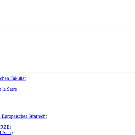
chen Fakultät
 la Sarre
nd Europäisches Strafrecht
 (RZE)
D-Saar)