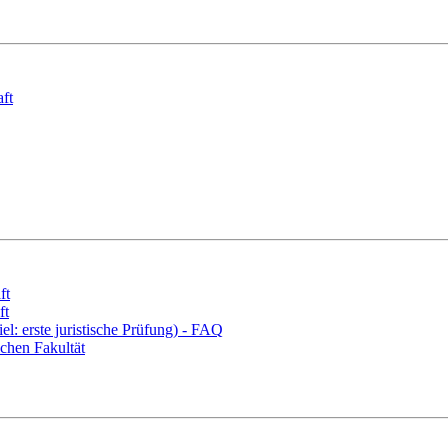
ft
ft
ft
l: erste juristische Prüfung) - FAQ
chen Fakultät