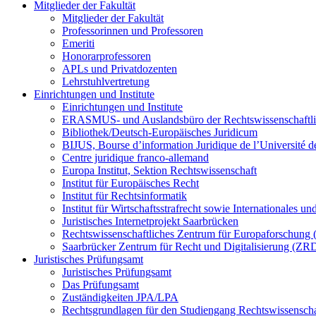
Mitglieder der Fakultät
Mitglieder der Fakultät
Professorinnen und Professoren
Emeriti
Honorarprofessoren
APLs und Privatdozenten
Lehrstuhlvertretung
Einrichtungen und Institute
Einrichtungen und Institute
ERASMUS- und Auslandsbüro der Rechtswissenschaftli
Bibliothek/Deutsch-Europäisches Juridicum
BIJUS, Bourse d’information Juridique de l’Université de
Centre juridique franco-allemand
Europa Institut, Sektion Rechtswissenschaft
Institut für Europäisches Recht
Institut für Rechtsinformatik
Institut für Wirtschaftsstrafrecht sowie Internationales u
Juristisches Internetprojekt Saarbrücken
Rechtswissenschaftliches Zentrum für Europaforschung
Saarbrücker Zentrum für Recht und Digitalisierung (ZR
Juristisches Prüfungsamt
Juristisches Prüfungsamt
Das Prüfungsamt
Zuständigkeiten JPA/LPA
Rechtsgrundlagen für den Studiengang Rechtswissenscha