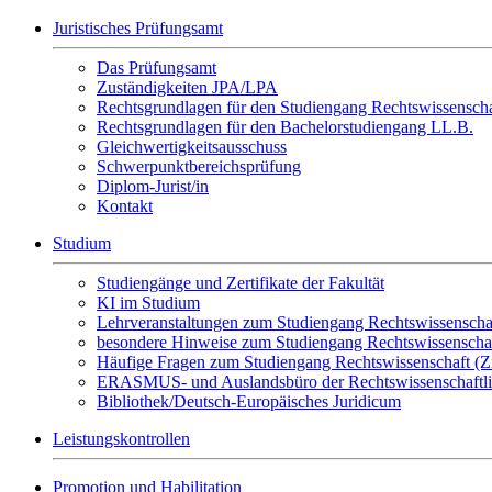
Juristisches Prüfungsamt
Das Prüfungsamt
Zuständigkeiten JPA/LPA
Rechtsgrundlagen für den Studiengang Rechtswissenscha
Rechtsgrundlagen für den Bachelorstudiengang LL.B.
Gleichwertigkeitsausschuss
Schwerpunktbereichsprüfung
Diplom-Jurist/in
Kontakt
Studium
Studiengänge und Zertifikate der Fakultät
KI im Studium
Lehrveranstaltungen zum Studiengang Rechtswissenscha
besondere Hinweise zum Studiengang Rechtswissenscha
Häufige Fragen zum Studiengang Rechtswissenschaft (Zie
ERASMUS- und Auslandsbüro der Rechtswissenschaftli
Bibliothek/Deutsch-Europäisches Juridicum
Leistungskontrollen
Promotion und Habilitation