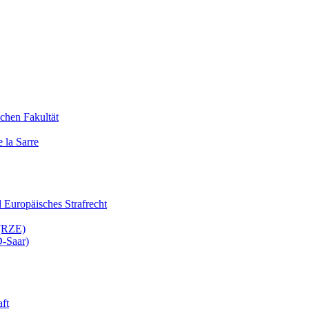
chen Fakultät
 la Sarre
nd Europäisches Strafrecht
 (RZE)
D-Saar)
ft