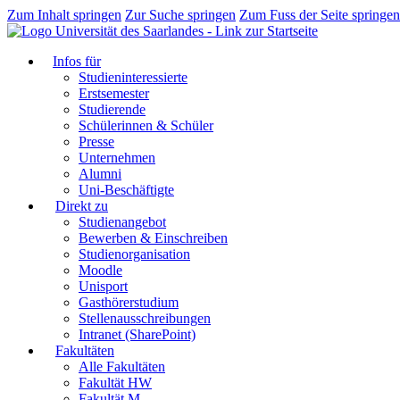
Zum Inhalt springen
Zur Suche springen
Zum Fuss der Seite springen
Infos für
Studieninteressierte
Erstsemester
Studierende
Schülerinnen & Schüler
Presse
Unternehmen
Alumni
Uni-Beschäftigte
Direkt zu
Studienangebot
Bewerben & Einschreiben
Studienorganisation
Moodle
Unisport
Gasthörerstudium
Stellenausschreibungen
Intranet (SharePoint)
Fakultäten
Alle Fakultäten
Fakultät HW
Fakultät M