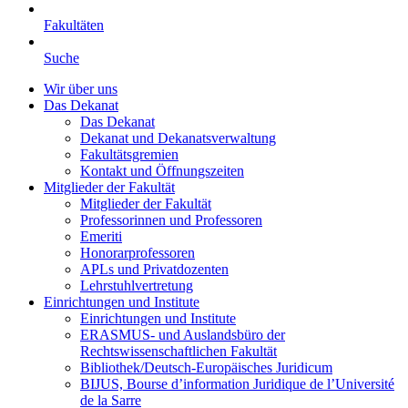
Fakultäten
Suche
Wir über uns
Das Dekanat
Das Dekanat
Dekanat und Dekanatsverwaltung
Fakultätsgremien
Kontakt und Öffnungszeiten
Mitglieder der Fakultät
Mitglieder der Fakultät
Professorinnen und Professoren
Emeriti
Honorarprofessoren
APLs und Privatdozenten
Lehrstuhlvertretung
Einrichtungen und Institute
Einrichtungen und Institute
ERASMUS- und Auslandsbüro der
Rechtswissenschaftlichen Fakultät
Bibliothek/Deutsch-Europäisches Juridicum
BIJUS, Bourse d’information Juridique de l’Université
de la Sarre