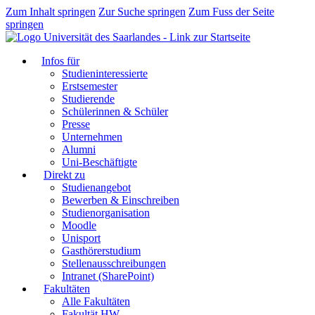
Zum Inhalt springen
Zur Suche springen
Zum Fuss der Seite
springen
Infos für
Studieninteressierte
Erstsemester
Studierende
Schülerinnen & Schüler
Presse
Unternehmen
Alumni
Uni-Beschäftigte
Direkt zu
Studienangebot
Bewerben & Einschreiben
Studienorganisation
Moodle
Unisport
Gasthörerstudium
Stellenausschreibungen
Intranet (SharePoint)
Fakultäten
Alle Fakultäten
Fakultät HW