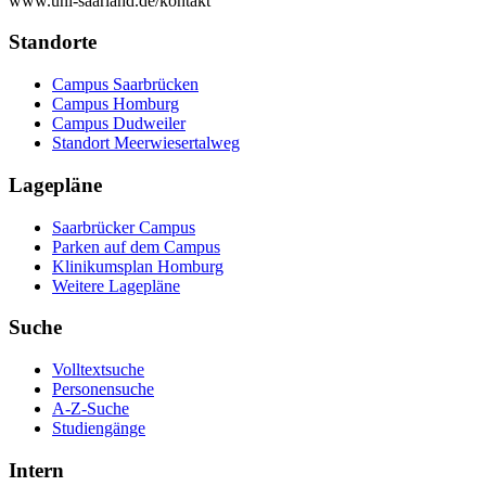
www.uni-saarland.de/kontakt
Standorte
Campus Saarbrücken
Campus Homburg
Campus Dudweiler
Standort Meerwiesertalweg
Lagepläne
Saarbrücker Campus
Parken auf dem Campus
Klinikumsplan Homburg
Weitere Lagepläne
Suche
Volltextsuche
Personensuche
A-Z-Suche
Studiengänge
Intern