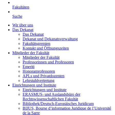
Fakultäten
Suche
Wir über uns
Das Dekanat
Das Dekanat
Dekanat und Dekanatsverwaltung
Fakultätsgremien
Kontakt und Öffnungszeiten
Mitglieder der Fakultät
Mitglieder der Fakultät
Professorinnen und Professoren
Emeriti
Honorarprofessoren
APLs und Privatdozenten
Lehrstuhlvertretung
Einrichtungen und Institute
Einrichtungen und Institute
ERASMUS- und Auslandsbüro der
Rechtswissenschaftlichen Fakultät
Bibliothek/Deutsch-Europäisches Juridicum
BIJUS, Bourse d’information Juridique de l’Université
de la Sarre