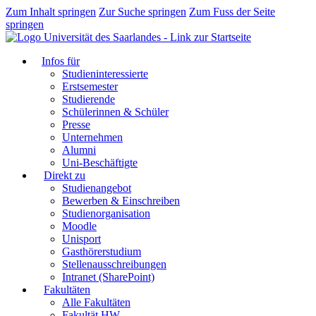
Zum Inhalt springen
Zur Suche springen
Zum Fuss der Seite
springen
Infos für
Studieninteressierte
Erstsemester
Studierende
Schülerinnen & Schüler
Presse
Unternehmen
Alumni
Uni-Beschäftigte
Direkt zu
Studienangebot
Bewerben & Einschreiben
Studienorganisation
Moodle
Unisport
Gasthörerstudium
Stellenausschreibungen
Intranet (SharePoint)
Fakultäten
Alle Fakultäten
Fakultät HW