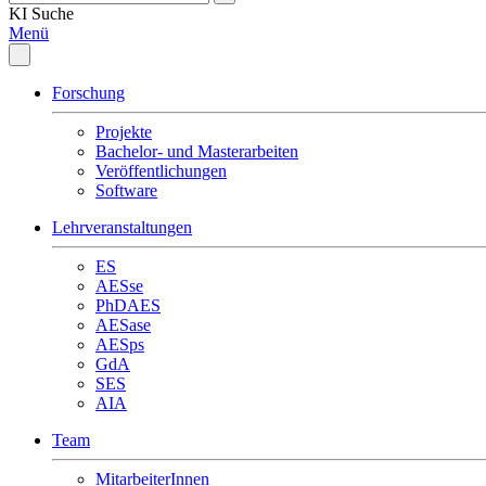
KI
Suche
Menü
Forschung
Projekte
Bachelor- und Masterarbeiten
Veröffentlichungen
Software
Lehrveranstaltungen
ES
AESse
PhDAES
AESase
AESps
GdA
SES
AIA
Team
MitarbeiterInnen