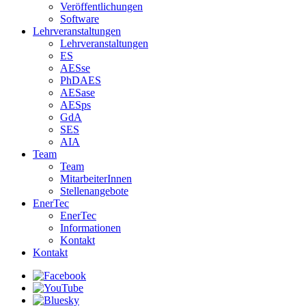
Veröffentlichungen
Software
Lehrveranstaltungen
Lehrveranstaltungen
ES
AESse
PhDAES
AESase
AESps
GdA
SES
AIA
Team
Team
MitarbeiterInnen
Stellenangebote
EnerTec
EnerTec
Informationen
Kontakt
Kontakt