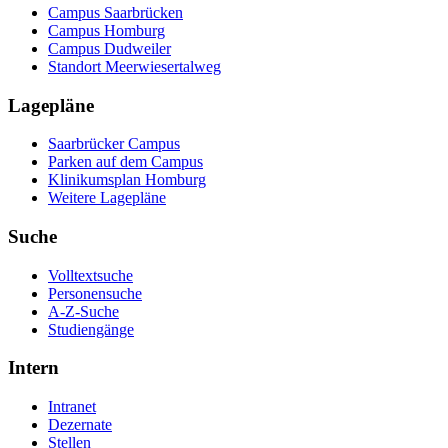
Campus Saarbrücken
Campus Homburg
Campus Dudweiler
Standort Meerwiesertalweg
Lagepläne
Saarbrücker Campus
Parken auf dem Campus
Klinikumsplan Homburg
Weitere Lagepläne
Suche
Volltextsuche
Personensuche
A-Z-Suche
Studiengänge
Intern
Intranet
Dezernate
Stellen