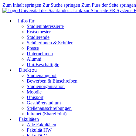
Zum Inhalt springen
Zur Suche springen
Zum Fuss der Seite springen
FR Systems E
Infos für
Studieninteressierte
Erstsemester
Studierende
Schülerinnen & Schüler
Presse
Unternehmen
Alumni
Uni-Beschäftigte
Direkt zu
Studienangebot
Bewerben & Einschreiben
Studienorganisation
Moodle
Unisport
Gasthörerstudium
Stellenausschreibungen
Intranet (SharePoint)
Fakultäten
Alle Fakultäten
Fakultät HW
Fakultät M