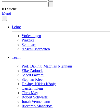
KI
Suche
Menü
Lehre
Vorlesungen
Praktika
Seminare
Abschlussarbeiten
Team
Prof. Dr.-Ing. Matthias Nienhaus
Elke Zarbock
Saeed Farzami
Stephan Kleen
Dr.-Ing. Niklas König
Carsten Klein
Chris May
Robert Schwartz
Jonah Vennemann
Riccardo Mandriota