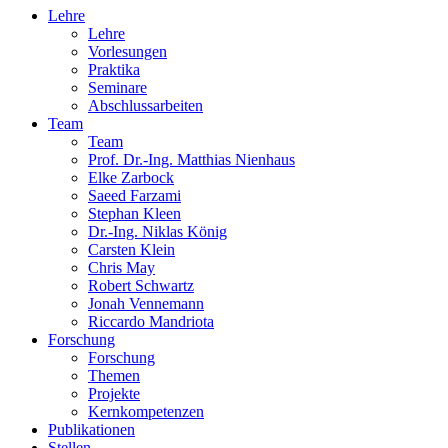
Lehre
Lehre
Vorlesungen
Praktika
Seminare
Abschlussarbeiten
Team
Team
Prof. Dr.-Ing. Matthias Nienhaus
Elke Zarbock
Saeed Farzami
Stephan Kleen
Dr.-Ing. Niklas König
Carsten Klein
Chris May
Robert Schwartz
Jonah Vennemann
Riccardo Mandriota
Forschung
Forschung
Themen
Projekte
Kernkompetenzen
Publikationen
Stellen