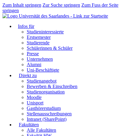
Zum Inhalt springen
Zur Suche springen
Zum Fuss der Seite
springen
Infos für
Studieninteressierte
Erstsemester
Studierende
Schülerinnen & Schüler
Presse
Unternehmen
Alumni
Uni-Beschäftigte
Direkt zu
Studienangebot
Bewerben & Einschreiben
Studienorganisation
Moodle
Unisport
Gasthörerstudium
Stellenausschreibungen
Intranet (SharePoint)
Fakultäten
Alle Fakultäten
Fakultät HW