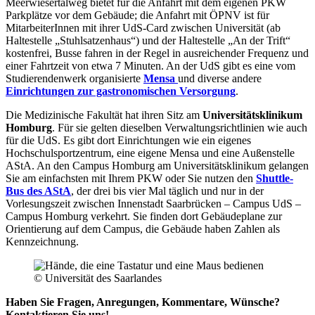
Meerwiesertalweg bietet für die Anfahrt mit dem eigenen PKW
Parkplätze vor dem Gebäude; die Anfahrt mit ÖPNV ist für
MitarbeiterInnen mit ihrer UdS-Card zwischen Universität (ab
Haltestelle „Stuhlsatzenhaus“) und der Haltestelle „An der Trift“
kostenfrei, Busse fahren in der Regel in ausreichender Frequenz und
einer Fahrtzeit von etwa 7 Minuten. An der UdS gibt es eine vom
Studierendenwerk organisierte
Mensa
und diverse andere
Einrichtungen zur gastronomischen Versorgung
.
Die Medizinische Fakultät hat ihren Sitz am
Universitätsklinikum
Homburg
. Für sie gelten dieselben Verwaltungsrichtlinien wie auch
für die UdS. Es gibt dort Einrichtungen wie ein eigenes
Hochschulsportzentrum, eine eigene Mensa und eine Außenstelle
AStA. An den Campus Homburg am Universitätsklinikum gelangen
Sie am einfachsten mit Ihrem PKW oder Sie nutzen den
Shuttle-
Bus des AStA
, der drei bis vier Mal täglich und nur in der
Vorlesungszeit zwischen Innenstadt Saarbrücken – Campus UdS –
Campus Homburg verkehrt. Sie finden dort Gebäudeplane zur
Orientierung auf dem Campus, die Gebäude haben Zahlen als
Kennzeichnung.
© Universität des Saarlandes
Haben Sie Fragen, Anregungen, Kommentare, Wünsche?
Kontaktieren Sie uns!