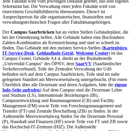
Jede Fakultät wird vom jeweiligen Dekanat geleitet, das sein eigenes
Sekretariat hat. Die Verwaltung einer jeden Fakultät wird von
einer/einem Geschäftsführer/in übernommen. Diese/r ist
Ansprechperson für alle organisatorischen, finanziellen und
verwaltungstechnischen Fragen aller Fakultätsangehörigen.
Der
Campus Saarbrücken
hat an vielen Stellen Gebäudepläne, die
bei der Orientierung helfen. Alle Gebäude haben eine Buchstaben-
Zahlen-Kombination als Kennzeichnung und sind so schnell zu
finden. Das Gebäude mit den meisten Service-Stellen (
Kartenbüro
,
IT-Service-Desk
,
Geldauflade-Gerät
,
Welcome Center
) ist das
Campus Center, Gebäude A4 4, direkt an der Bushaltestelle
„Universität Campus“ des ÖPNV, dem
SaarVV
(Saarländischer
Verkehrsverbund). Teile der Zentralen Verwaltung der UdS
befinden sich auf dem Campus Saarbrücken, Teile sind im nahe
gelegenen Standort am Meerwiesertalweg untergebracht. (Für einen
Überblick über alle Dezernate und deren Aufgaben, bitte die
eigene
Info-Seite aufrufen
) Auf dem Campus sind die Dezernate Lehre
und Studium (LS), Internationale Beziehungen (IB),
Campusentwicklung und Baumanagement (CB) und Facility
Management (FM) sowie Teile von Forschungsmanagement und
Transfer (FT) und Zentrale Beschaffung (ZB) zu finden. In der
Außenstelle Meerwiesertalweg finden Sie die Dezernate Personal
(P), Haushalt und Finanzen (HF) sowie Teile von FT und ZB sowie
das Hochschul-IT-Zentrum (HIZ). Die Außenstelle