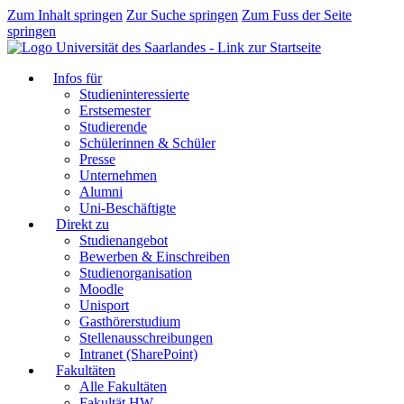
Zum Inhalt springen
Zur Suche springen
Zum Fuss der Seite
springen
Infos für
Studieninteressierte
Erstsemester
Studierende
Schülerinnen & Schüler
Presse
Unternehmen
Alumni
Uni-Beschäftigte
Direkt zu
Studienangebot
Bewerben & Einschreiben
Studienorganisation
Moodle
Unisport
Gasthörerstudium
Stellenausschreibungen
Intranet (SharePoint)
Fakultäten
Alle Fakultäten
Fakultät HW