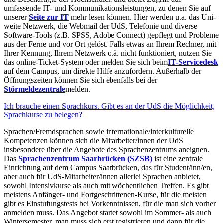
umfassende IT- und Kommunikationsleistungen, zu denen Sie auf
unserer
Seite zur IT
mehr lesen können. Hier werden u.a. das Uni-
weite Netzwerk, die Webmail der UdS, Telefonie und diverse
Software-Tools (z.B. SPSS, Adobe Connect) gepflegt und Probleme
aus der Ferne und vor Ort gelöst. Falls etwas an Ihrem Rechner, mit
Ihrer Kennung, Ihrem Netzwerk o.ä. nicht funktioniert, nutzen Sie
das online-Ticket-System oder melden Sie sich beim
IT-Servicedesk
auf dem Campus, um direkte Hilfe anzufordern. Außerhalb der
Öffnungszeiten können Sie sich ebenfalls bei der
Störmeldezentrale
melden.
Ich brauche einen Sprachkurs. Gibt es an der UdS die Möglichkeit,
Sprachkurse zu belegen?
Sprachen/Fremdsprachen sowie internationale/interkulturelle
Kompetenzen können sich die Mitarbeiter/innen der UdS
insbesondere über die Angebote des Sprachenzentrums aneignen.
Das
Sprachenzentrum Saarbrücken (SZSB)
ist eine zentrale
Einrichtung auf dem Campus Saarbrücken, das für Student/inn/en,
aber auch für UdS-Mitarbeiter/innen allerlei Sprachen anbietet,
sowohl Intensivkurse als auch mit wöchentlichen Treffen. Es gibt
meistens Anfänger- und Fortgeschrittenen-Kurse, für die meisten
gibt es Einstufungstests bei Vorkenntnissen, für die man sich vorher
anmelden muss. Das Angebot startet sowohl im Sommer- als auch
Wintersemester, man muss sich erst registrieren und dann für die