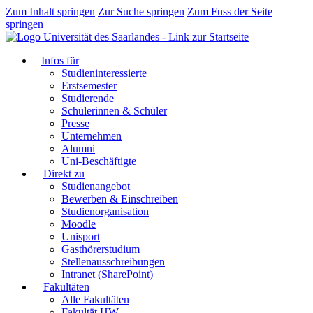
Zum Inhalt springen
Zur Suche springen
Zum Fuss der Seite
springen
Infos für
Studieninteressierte
Erstsemester
Studierende
Schülerinnen & Schüler
Presse
Unternehmen
Alumni
Uni-Beschäftigte
Direkt zu
Studienangebot
Bewerben & Einschreiben
Studienorganisation
Moodle
Unisport
Gasthörerstudium
Stellenausschreibungen
Intranet (SharePoint)
Fakultäten
Alle Fakultäten
Fakultät HW