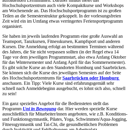
aufbauenden Lerninhalten. Darüber hinaus bietet das
Hochschulsportzentrum auch viele Kompaktkurse und Workshops
am Wochenende an. Das Hochschulsportprogramm ist zu großen
Teilen an die Semesterstruktur gekoppelt. In der vorlesungsfreien
Zeit wird ein im Umfang etwas verringertes Feriensportprogramm
organisiert.
Sie haben im jeweils laufenden Programm eine große Auswahl an
Teamsport, Tanzkursen, Fitnesskursen, Kampfsport und anderen
Kursen. Die Anmeldung erfolgt an bestimmten Terminen während
des Jahres, die Sie nicht verpassen sollten (in der Regel etwa 14
Tage vor dem jeweiligen Programmstart, also etwa Anfang Oktober
für das Wintersemester und Anfang April für das Sommersemester).
Es gibt solche Kurse an den Standorten Homburg und Saarbrücken.
Sie können sich die Kurse des jeweiligen Semesters auf der Seite
des Hochschulsportzentrums für
Saarbrücken oder Homburg
anschauen. Ein Tipp: Viele Kurse sind erfahrungsgemäß sehr
schnell nach Anmeldebeginn ausgebucht, es lohnt sich also, schnell
zu sein!
Ein ganz spezielles Angebot für die Bediensteten stellt das
Programm
Uni in Bewegung
dar. Hier werden spezielle Kurse
ausschließlich für Mitarbeiter/innen angeboten, wie z.B. Konditions-
und Funktionsgymnastik, Pilates, Yoga, Schwimmen/Aqua-Jogging,
Fitnessgymnastik und Tai-Chi, die gesundheitlichen Problemen
durch Inaktivität und Fehlhaltungen am Arbeitsplatz