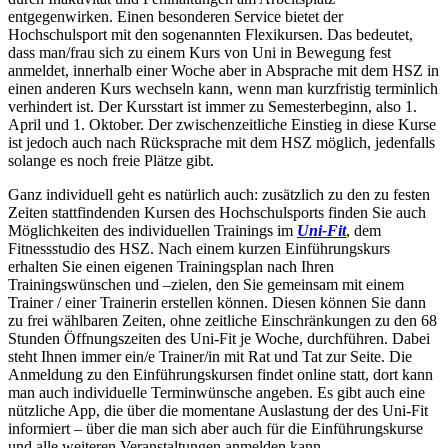
entgegenwirken. Einen besonderen Service bietet der
Hochschulsport mit den sogenannten Flexikursen. Das bedeutet,
dass man/frau sich zu einem Kurs von Uni in Bewegung fest
anmeldet, innerhalb einer Woche aber in Absprache mit dem HSZ in
einen anderen Kurs wechseln kann, wenn man kurzfristig terminlich
verhindert ist. Der Kursstart ist immer zu Semesterbeginn, also 1.
April und 1. Oktober. Der zwischenzeitliche Einstieg in diese Kurse
ist jedoch auch nach Rücksprache mit dem HSZ möglich, jedenfalls
solange es noch freie Plätze gibt.
Ganz individuell geht es natürlich auch: zusätzlich zu den zu festen
Zeiten stattfindenden Kursen des Hochschulsports finden Sie auch
Möglichkeiten des individuellen Trainings im
Uni-Fit
, dem
Fitnessstudio des HSZ. Nach einem kurzen Einführungskurs
erhalten Sie einen eigenen Trainingsplan nach Ihren
Trainingswünschen und –zielen, den Sie gemeinsam mit einem
Trainer / einer Trainerin erstellen können. Diesen können Sie dann
zu frei wählbaren Zeiten, ohne zeitliche Einschränkungen zu den 68
Stunden Öffnungszeiten des Uni-Fit je Woche, durchführen. Dabei
steht Ihnen immer ein/e Trainer/in mit Rat und Tat zur Seite. Die
Anmeldung zu den Einführungskursen findet online statt, dort kann
man auch individuelle Terminwünsche angeben. Es gibt auch eine
nützliche App, die über die momentane Auslastung der des Uni-Fit
informiert – über die man sich aber auch für die Einführungskurse
und alle weiteren Veranstaltungen anmelden kann.