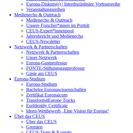
Europa-Diskurs(e) | Interdisziplinäre Vortragsreihe
Veranstaltungsreihen
Medienecho & Outreach
Medienecho & Outreach
Unsere Forscher*innen im Porträt
CEUS-Expert*innenpool
Jahresbericht und Medienecho
CEUS-Newsletter
Netzwerk & Partnerschaften
Netzwerk & Partnerschaften
Unser Netzwerk
Europa-Gastprofessur
FONTE-Stiftungsgastprofessur
Gäste am CEUS
Europa-Studium
Europa-Studium
Bachelor Europawissenschaften
Zertifikat Europaicum
Transform4Europe Tracks
EurIdentity Certificate
Ideen-Wettbewerb „Eine Vision für Europa“
Über das CEUS
Über das CEUS
Gremien
CEUS-Team & Kontakt