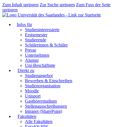
Zum Inhalt springen
Zur Suche springen
Zum Fuss der Seite
springen
Infos für
Studieninteressierte
Erstsemester
Studierende
Schülerinnen & Schüler
Presse
Unternehmen
Alumni
Uni-Beschäftigte
Direkt zu
Studienangebot
Bewerben & Einschreiben
Studienorganisation
Moodle
Unisport
Gasthörerstudium
Stellenausschreibungen
Intranet (SharePoint)
Fakultäten
Alle Fakultäten
Fakultät HW