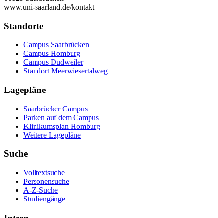
www.uni-saarland.de/kontakt
Standorte
Campus Saarbrücken
Campus Homburg
Campus Dudweiler
Standort Meerwiesertalweg
Lagepläne
Saarbrücker Campus
Parken auf dem Campus
Klinikumsplan Homburg
Weitere Lagepläne
Suche
Volltextsuche
Personensuche
A-Z-Suche
Studiengänge
Intern