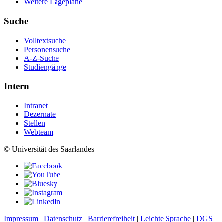
Weitere Lagepläne
Suche
Volltextsuche
Personensuche
A-Z-Suche
Studiengänge
Intern
Intranet
Dezernate
Stellen
Webteam
© Universität des Saarlandes
Impressum
|
Datenschutz
|
Barrierefreiheit
|
Leichte Sprache
|
DGS