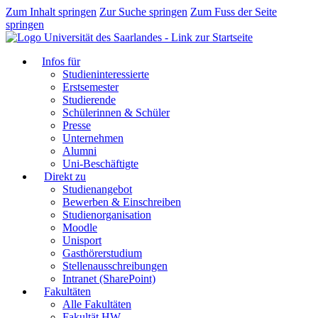
Zum Inhalt springen
Zur Suche springen
Zum Fuss der Seite
springen
Infos für
Studieninteressierte
Erstsemester
Studierende
Schülerinnen & Schüler
Presse
Unternehmen
Alumni
Uni-Beschäftigte
Direkt zu
Studienangebot
Bewerben & Einschreiben
Studienorganisation
Moodle
Unisport
Gasthörerstudium
Stellenausschreibungen
Intranet (SharePoint)
Fakultäten
Alle Fakultäten
Fakultät HW