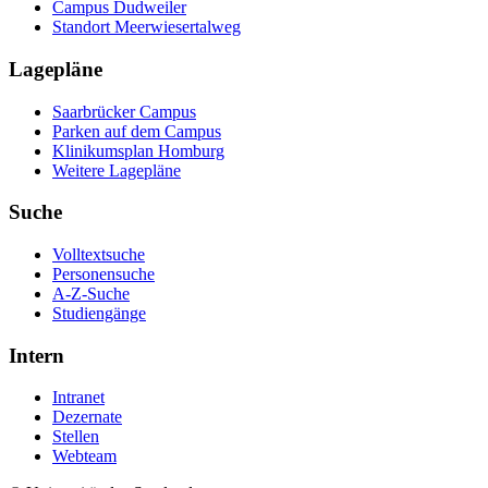
Campus Dudweiler
Standort Meerwiesertalweg
Lagepläne
Saarbrücker Campus
Parken auf dem Campus
Klinikumsplan Homburg
Weitere Lagepläne
Suche
Volltextsuche
Personensuche
A-Z-Suche
Studiengänge
Intern
Intranet
Dezernate
Stellen
Webteam