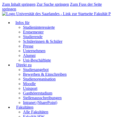
Zum Inhalt springen
Zur Suche springen
Zum Fuss der Seite
springen
Fakultät P
Infos für
Studieninteressierte
Erstsemester
Studierende
Schülerinnen & Schüler
Presse
Unternehmen
Alumni
Uni-Beschäftigte
Direkt zu
Studienangebot
Bewerben & Einschreiben
Studienorganisation
Moodle
Unisport
Gasthörerstudium
Stellenausschreibungen
Intranet (SharePoint)
Fakultäten
Alle Fakultäten
Fakultät HW