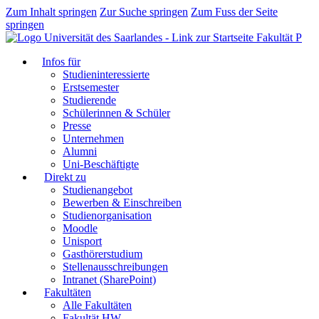
Zum Inhalt springen
Zur Suche springen
Zum Fuss der Seite
springen
Fakultät P
Infos für
Studieninteressierte
Erstsemester
Studierende
Schülerinnen & Schüler
Presse
Unternehmen
Alumni
Uni-Beschäftigte
Direkt zu
Studienangebot
Bewerben & Einschreiben
Studienorganisation
Moodle
Unisport
Gasthörerstudium
Stellenausschreibungen
Intranet (SharePoint)
Fakultäten
Alle Fakultäten
Fakultät HW