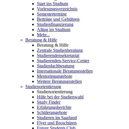
Start ins Studium
Vorlesungsverzeichnis
Semestertermine
Beiträge und Gebühren
Studienfinanzierung
Alltag im Studium
Mehr...
Beratung & Hilfe
Beratung & Hilfe
Zentrale Studienberatung
Studierendensekretariat
Studierenden-Service-Center
Studienfachberatung
Internationale Beratungsstellen
Mentoringangebote
Weitere Beratungsstellen
Studienorientierung
Studienorientierung
Hilfe bei der Studienwahl
Study Finder
Erfahrungsberichte
Schülerangebote
Studieren im Saarland
Flyer und Broschüren
Future Students Club