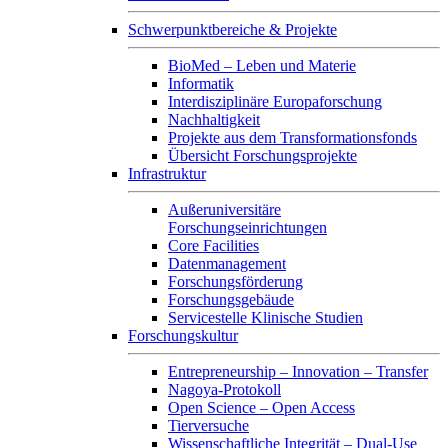
Schwerpunktbereiche & Projekte
BioMed – Leben und Materie
Informatik
Interdisziplinäre Europaforschung
Nachhaltigkeit
Projekte aus dem Transformationsfonds
Übersicht Forschungsprojekte
Infrastruktur
Außeruniversitäre
Forschungseinrichtungen
Core Facilities
Datenmanagement
Forschungsförderung
Forschungsgebäude
Servicestelle Klinische Studien
Forschungskultur
Entrepreneurship – Innovation – Transfer
Nagoya-Protokoll
Open Science – Open Access
Tierversuche
Wissenschaftliche Integrität – Dual-Use