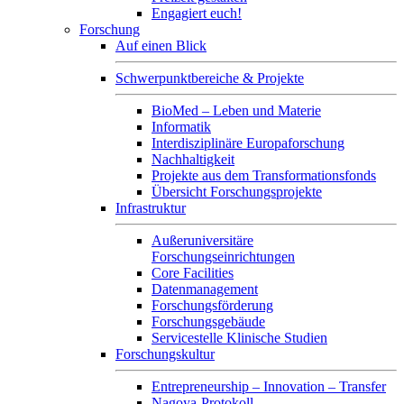
Engagiert euch!
Forschung
Auf einen Blick
Schwerpunktbereiche & Projekte
BioMed – Leben und Materie
Informatik
Interdisziplinäre Europaforschung
Nachhaltigkeit
Projekte aus dem Transformationsfonds
Übersicht Forschungsprojekte
Infrastruktur
Außeruniversitäre
Forschungseinrichtungen
Core Facilities
Datenmanagement
Forschungsförderung
Forschungsgebäude
Servicestelle Klinische Studien
Forschungskultur
Entrepreneurship – Innovation – Transfer
Nagoya-Protokoll