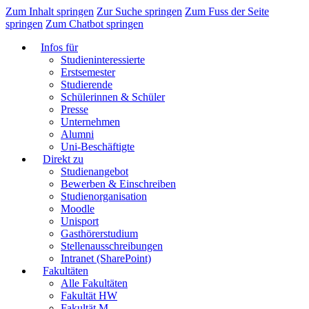
Zum Inhalt springen
Zur Suche springen
Zum Fuss der Seite
springen
Zum Chatbot springen
Infos für
Studieninteressierte
Erstsemester
Studierende
Schülerinnen & Schüler
Presse
Unternehmen
Alumni
Uni-Beschäftigte
Direkt zu
Studienangebot
Bewerben & Einschreiben
Studienorganisation
Moodle
Unisport
Gasthörerstudium
Stellenausschreibungen
Intranet (SharePoint)
Fakultäten
Alle Fakultäten
Fakultät HW
Fakultät M