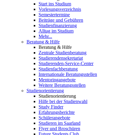
Start ins Studium
Vorlesungsverzeichnis
Semestertermine
Beiträge und Gebühren
Studienfinanzierung
Alltag im Studium
Mehr...
Beratung & Hilfe
Beratung & Hilfe
Zentrale Studienberatung
Studierendensekretariat
Studierenden-Service-Center
Studienfachberatung
Internationale Beratungsstellen
Mentoringangebote
Weitere Beratungsstellen
Studienorientierung
Studienorientierung
Hilfe bei der Studienwahl
Study Finder
Erfahrungsberichte
Schülerangebote
Studieren im Saarland
Flyer und Broschüren
Future Students Club