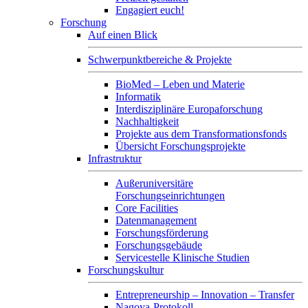
Engagiert euch!
Forschung
Auf einen Blick
Schwerpunktbereiche & Projekte
BioMed – Leben und Materie
Informatik
Interdisziplinäre Europaforschung
Nachhaltigkeit
Projekte aus dem Transformationsfonds
Übersicht Forschungsprojekte
Infrastruktur
Außeruniversitäre
Forschungseinrichtungen
Core Facilities
Datenmanagement
Forschungsförderung
Forschungsgebäude
Servicestelle Klinische Studien
Forschungskultur
Entrepreneurship – Innovation – Transfer
Nagoya-Protokoll