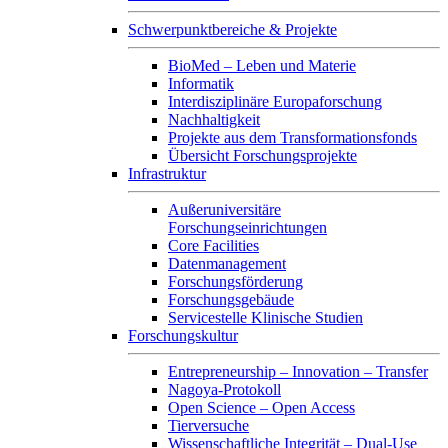
Schwerpunktbereiche & Projekte
BioMed – Leben und Materie
Informatik
Interdisziplinäre Europaforschung
Nachhaltigkeit
Projekte aus dem Transformationsfonds
Übersicht Forschungsprojekte
Infrastruktur
Außeruniversitäre
Forschungseinrichtungen
Core Facilities
Datenmanagement
Forschungsförderung
Forschungsgebäude
Servicestelle Klinische Studien
Forschungskultur
Entrepreneurship – Innovation – Transfer
Nagoya-Protokoll
Open Science – Open Access
Tierversuche
Wissenschaftliche Integrität – Dual-Use