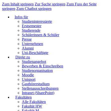
Zum Inhalt springen
Zur Suche springen
Zum Fuss der Seite
springen
Zum Chatbot springen
Infos für
Studieninteressierte
Erstsemester
Studierende
Schülerinnen & Schüler
Presse
Unternehmen
Alumni
Uni-Beschäftigte
Direkt zu
Studienangebot
Bewerben & Einschreiben
Studienorganisation
Moodle
Unisport
Gasthörerstudium
Stellenausschreibungen
Intranet (SharePoint)
Fakultäten
Alle Fakultäten
Fakultät HW
Fakultät M