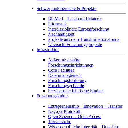
Schwerpunktbereiche & Projekte
BioMed – Leben und Materie
Informatik
Interdisziplinäre Europaforschung
Nachhaltigkeit
Projekte aus dem Transformationsfonds
Übersicht Forschungsprojekte
Infrastruktur
Außeruniversitäre
Forschungseinrichtungen
Core Facilities
Datenmanagement
Forschungsförderung
Forschungsgebäude
Servicestelle Klinische Studien
Forschungskultur
Entrepreneurship – Innovation – Transfer
Nagoya-Protokoll
Open Science – Open Access
Tierversuche
Wissenschaftliche Integrität – Dual-Use