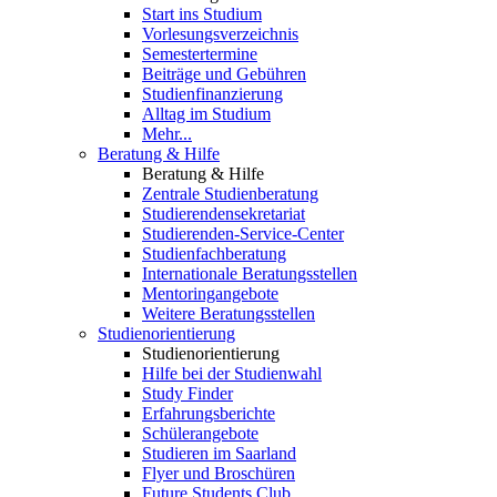
Start ins Studium
Vorlesungsverzeichnis
Semestertermine
Beiträge und Gebühren
Studienfinanzierung
Alltag im Studium
Mehr...
Beratung & Hilfe
Beratung & Hilfe
Zentrale Studienberatung
Studierendensekretariat
Studierenden-Service-Center
Studienfachberatung
Internationale Beratungsstellen
Mentoringangebote
Weitere Beratungsstellen
Studienorientierung
Studienorientierung
Hilfe bei der Studienwahl
Study Finder
Erfahrungsberichte
Schülerangebote
Studieren im Saarland
Flyer und Broschüren
Future Students Club