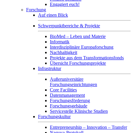
Engagiert euch!
Forschung
Auf einen Blick
Schwerpunktbereiche & Projekte
BioMed – Leben und Materie
Informatik
Interdisziplinäre Europaforschung
Nachhaltigkeit
Projekte aus dem Transformationsfonds
Übersicht Forschungsprojekte
Infrastruktur
Außeruniversitäre
Forschungseinrichtungen
Core Facilities
Datenmanagement
Forschungsförderung
Forschungsgebäude
Servicestelle Klinische Studien
Forschungskultur
Entrepreneurship – Innovation – Transfer
Nagoya-Protokoll