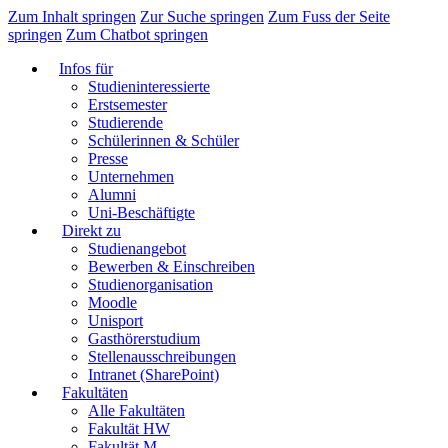
Zum Inhalt springen
Zur Suche springen
Zum Fuss der Seite
springen
Zum Chatbot springen
Infos für
Studieninteressierte
Erstsemester
Studierende
Schülerinnen & Schüler
Presse
Unternehmen
Alumni
Uni-Beschäftigte
Direkt zu
Studienangebot
Bewerben & Einschreiben
Studienorganisation
Moodle
Unisport
Gasthörerstudium
Stellenausschreibungen
Intranet (SharePoint)
Fakultäten
Alle Fakultäten
Fakultät HW
Fakultät M