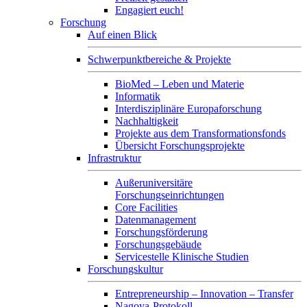
Engagiert euch!
Forschung
Auf einen Blick
Schwerpunktbereiche & Projekte
BioMed – Leben und Materie
Informatik
Interdisziplinäre Europaforschung
Nachhaltigkeit
Projekte aus dem Transformationsfonds
Übersicht Forschungsprojekte
Infrastruktur
Außeruniversitäre
Forschungseinrichtungen
Core Facilities
Datenmanagement
Forschungsförderung
Forschungsgebäude
Servicestelle Klinische Studien
Forschungskultur
Entrepreneurship – Innovation – Transfer
Nagoya-Protokoll