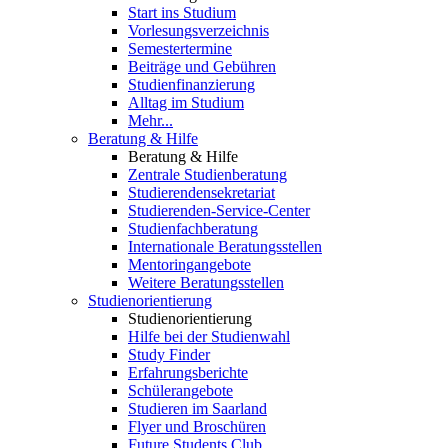
Start ins Studium
Vorlesungsverzeichnis
Semestertermine
Beiträge und Gebühren
Studienfinanzierung
Alltag im Studium
Mehr...
Beratung & Hilfe
Beratung & Hilfe
Zentrale Studienberatung
Studierendensekretariat
Studierenden-Service-Center
Studienfachberatung
Internationale Beratungsstellen
Mentoringangebote
Weitere Beratungsstellen
Studienorientierung
Studienorientierung
Hilfe bei der Studienwahl
Study Finder
Erfahrungsberichte
Schülerangebote
Studieren im Saarland
Flyer und Broschüren
Future Students Club