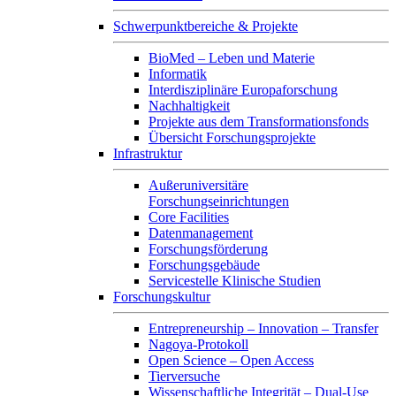
Schwerpunktbereiche & Projekte
BioMed – Leben und Materie
Informatik
Interdisziplinäre Europaforschung
Nachhaltigkeit
Projekte aus dem Transformationsfonds
Übersicht Forschungsprojekte
Infrastruktur
Außeruniversitäre
Forschungseinrichtungen
Core Facilities
Datenmanagement
Forschungsförderung
Forschungsgebäude
Servicestelle Klinische Studien
Forschungskultur
Entrepreneurship – Innovation – Transfer
Nagoya-Protokoll
Open Science – Open Access
Tierversuche
Wissenschaftliche Integrität – Dual-Use