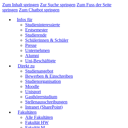
Zum Inhalt springen
Zur Suche springen
Zum Fuss der Seite
springen
Zum Chatbot springen
Infos für
Studieninteressierte
Erstsemester
Studierende
Schülerinnen & Schüler
Presse
Unternehmen
Alumni
Uni-Beschäftigte
Direkt zu
Studienangebot
Bewerben & Einschreiben
Studienorganisation
Moodle
Unisport
Gasthörerstudium
Stellenausschreibungen
Intranet (SharePoint)
Fakultäten
Alle Fakultäten
Fakultät HW
Fakultät M