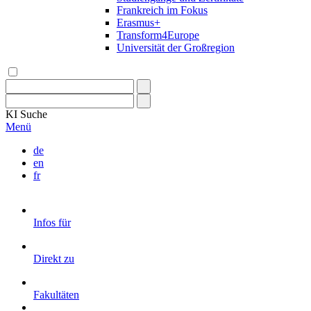
Frankreich im Fokus
Erasmus+
Transform4Europe
Universität der Großregion
KI
Suche
Menü
de
en
fr
Infos für
Direkt zu
Fakultäten