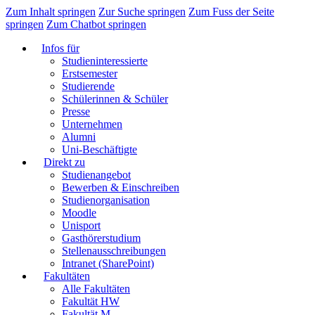
Zum Inhalt springen
Zur Suche springen
Zum Fuss der Seite
springen
Zum Chatbot springen
Infos für
Studieninteressierte
Erstsemester
Studierende
Schülerinnen & Schüler
Presse
Unternehmen
Alumni
Uni-Beschäftigte
Direkt zu
Studienangebot
Bewerben & Einschreiben
Studienorganisation
Moodle
Unisport
Gasthörerstudium
Stellenausschreibungen
Intranet (SharePoint)
Fakultäten
Alle Fakultäten
Fakultät HW
Fakultät M