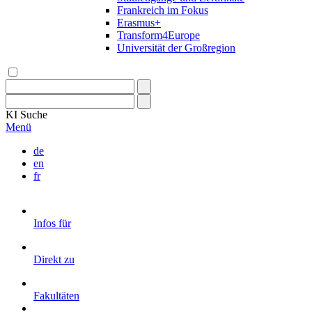
Frankreich im Fokus
Erasmus+
Transform4Europe
Universität der Großregion
KI
Suche
Menü
de
en
fr
Infos für
Direkt zu
Fakultäten