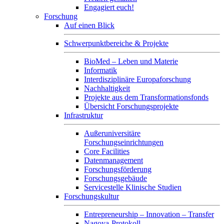
Engagiert euch!
Forschung
Auf einen Blick
Schwerpunktbereiche & Projekte
BioMed – Leben und Materie
Informatik
Interdisziplinäre Europaforschung
Nachhaltigkeit
Projekte aus dem Transformationsfonds
Übersicht Forschungsprojekte
Infrastruktur
Außeruniversitäre
Forschungseinrichtungen
Core Facilities
Datenmanagement
Forschungsförderung
Forschungsgebäude
Servicestelle Klinische Studien
Forschungskultur
Entrepreneurship – Innovation – Transfer
Nagoya-Protokoll