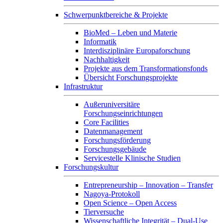
Schwerpunktbereiche & Projekte
BioMed – Leben und Materie
Informatik
Interdisziplinäre Europaforschung
Nachhaltigkeit
Projekte aus dem Transformationsfonds
Übersicht Forschungsprojekte
Infrastruktur
Außeruniversitäre
Forschungseinrichtungen
Core Facilities
Datenmanagement
Forschungsförderung
Forschungsgebäude
Servicestelle Klinische Studien
Forschungskultur
Entrepreneurship – Innovation – Transfer
Nagoya-Protokoll
Open Science – Open Access
Tierversuche
Wissenschaftliche Integrität – Dual-Use