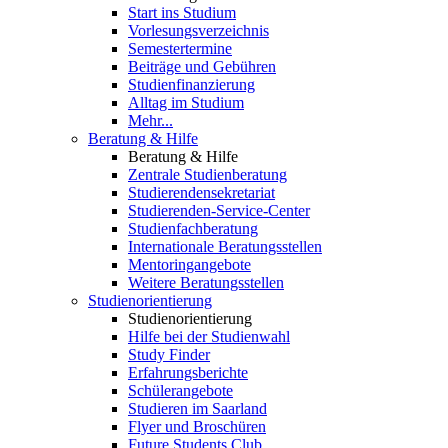
Start ins Studium
Vorlesungsverzeichnis
Semestertermine
Beiträge und Gebühren
Studienfinanzierung
Alltag im Studium
Mehr...
Beratung & Hilfe
Beratung & Hilfe
Zentrale Studienberatung
Studierendensekretariat
Studierenden-Service-Center
Studienfachberatung
Internationale Beratungsstellen
Mentoringangebote
Weitere Beratungsstellen
Studienorientierung
Studienorientierung
Hilfe bei der Studienwahl
Study Finder
Erfahrungsberichte
Schülerangebote
Studieren im Saarland
Flyer und Broschüren
Future Students Club