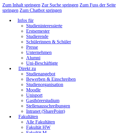
Zum Inhalt springen
Zur Suche springen
Zum Fuss der Seite
springen
Zum Chatbot springen
Infos für
Studieninteressierte
Erstsemester
Studierende
Schülerinnen & Schüler
Presse
Unternehmen
Alumni
Uni-Beschäftigte
Direkt zu
Studienangebot
Bewerben & Einschreiben
Studienorganisation
Moodle
Unisport
Gasthörerstudium
Stellenausschreibungen
Intranet (SharePoint)
Fakultäten
Alle Fakultäten
Fakultät HW
Fakultät M