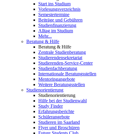
Start ins Studium
Vorlesungsverzeichnis
Semestertermine
Beiträge und Gebühren
Studienfinanzierung
Alltag im Studium
Mehr...
Beratung & Hilfe
Beratung & Hilfe
Zentrale Studienberatung
Studierendensekretariat
Studierenden-Service-Center
Studienfachberatung
Internationale Beratungsstellen
Mentoringangebote
Weitere Beratungsstellen
Studienorientierung
Studienorientierung
Hilfe bei der Studienwahl
Study Finder
Erfahrungsberichte
Schülerangebote
Studieren im Saarland
Flyer und Broschüren
Future Students Club