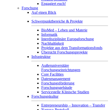
Engagiert euch!
Forschung
Auf einen Blick
Schwerpunktbereiche & Projekte
BioMed – Leben und Materie
Informatik
Interdisziplinäre Europaforschung
Nachhaltigkeit
Projekte aus dem Transformationsfonds
Übersicht Forschungsprojekte
Infrastruktur
Außeruniversitäre
Forschungseinrichtungen
Core Facilities
Datenmanagement
Forschungsförderung
Forschungsgebäude
Servicestelle Klinische Studien
Forschungskultur
Entrepreneurship – Innovation – Transfer
Nagoya-Protokoll