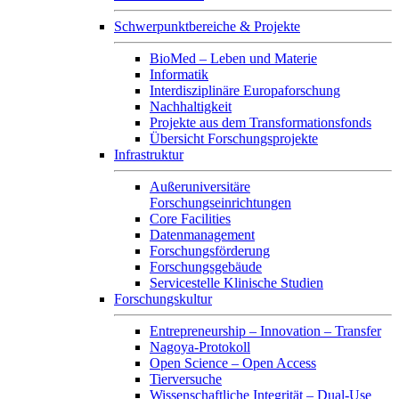
Schwerpunktbereiche & Projekte
BioMed – Leben und Materie
Informatik
Interdisziplinäre Europaforschung
Nachhaltigkeit
Projekte aus dem Transformationsfonds
Übersicht Forschungsprojekte
Infrastruktur
Außeruniversitäre
Forschungseinrichtungen
Core Facilities
Datenmanagement
Forschungsförderung
Forschungsgebäude
Servicestelle Klinische Studien
Forschungskultur
Entrepreneurship – Innovation – Transfer
Nagoya-Protokoll
Open Science – Open Access
Tierversuche
Wissenschaftliche Integrität – Dual-Use