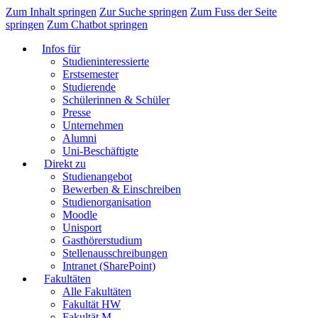
Zum Inhalt springen
Zur Suche springen
Zum Fuss der Seite
springen
Zum Chatbot springen
Infos für
Studieninteressierte
Erstsemester
Studierende
Schülerinnen & Schüler
Presse
Unternehmen
Alumni
Uni-Beschäftigte
Direkt zu
Studienangebot
Bewerben & Einschreiben
Studienorganisation
Moodle
Unisport
Gasthörerstudium
Stellenausschreibungen
Intranet (SharePoint)
Fakultäten
Alle Fakultäten
Fakultät HW
Fakultät M