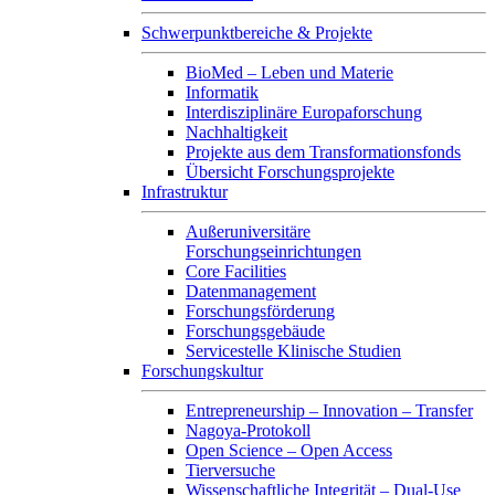
Schwerpunktbereiche & Projekte
BioMed – Leben und Materie
Informatik
Interdisziplinäre Europaforschung
Nachhaltigkeit
Projekte aus dem Transformationsfonds
Übersicht Forschungsprojekte
Infrastruktur
Außeruniversitäre
Forschungseinrichtungen
Core Facilities
Datenmanagement
Forschungsförderung
Forschungsgebäude
Servicestelle Klinische Studien
Forschungskultur
Entrepreneurship – Innovation – Transfer
Nagoya-Protokoll
Open Science – Open Access
Tierversuche
Wissenschaftliche Integrität – Dual-Use