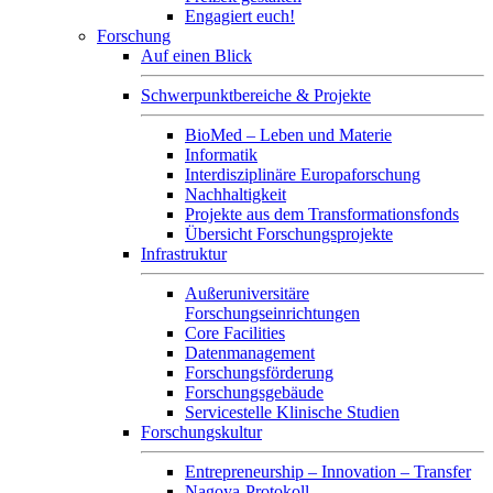
Engagiert euch!
Forschung
Auf einen Blick
Schwerpunktbereiche & Projekte
BioMed – Leben und Materie
Informatik
Interdisziplinäre Europaforschung
Nachhaltigkeit
Projekte aus dem Transformationsfonds
Übersicht Forschungsprojekte
Infrastruktur
Außeruniversitäre
Forschungseinrichtungen
Core Facilities
Datenmanagement
Forschungsförderung
Forschungsgebäude
Servicestelle Klinische Studien
Forschungskultur
Entrepreneurship – Innovation – Transfer
Nagoya-Protokoll