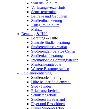
Start ins Studium
Vorlesungsverzeichnis
Semestertermine
Beiträge und Gebühren
Studienfinanzierung
Alltag im Studium
Mehr...
Beratung & Hilfe
Beratung & Hilfe
Zentrale Studienberatung
Studierendensekretariat
Studierenden-Service-Center
Studienfachberatung
Internationale Beratungsstellen
Mentoringangebote
Weitere Beratungsstellen
Studienorientierung
Studienorientierung
Hilfe bei der Studienwahl
Study Finder
Erfahrungsberichte
Schülerangebote
Studieren im Saarland
Flyer und Broschüren
Future Students Club