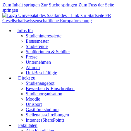
Zum Inhalt springen
Zur Suche springen
Zum Fuss der Seite
springen
FR
Gesellschaftswissenschaftliche Europaforschung
Infos für
Studieninteressierte
Erstsemester
Studierende
Schülerinnen & Schüler
Presse
Unternehmen
Alumni
Uni-Beschäftigte
Direkt zu
Studienangebot
Bewerben & Einschreiben
Studienorganisation
Moodle
Unisport
Gasthörerstudium
Stellenausschreibungen
Intranet (SharePoint)
Fakultäten
Alle Fakultäten