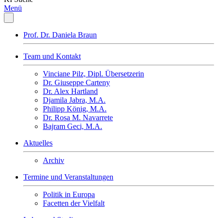
Menü
Prof. Dr. Daniela Braun
Team und Kontakt
Vinciane Pilz, Dipl. Übersetzerin
Dr. Giuseppe Carteny
Dr. Alex Hartland
Djamila Jabra, M.A.
Philipp König, M.A.
Dr. Rosa M. Navarrete
Bajram Geci, M.A.
Aktuelles
Archiv
Termine und Veranstaltungen
Politik in Europa
Facetten der Vielfalt