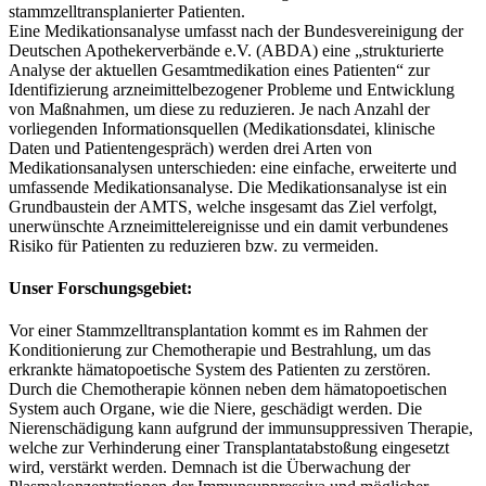
stammzelltransplanierter Patienten.
Eine Medikationsanalyse umfasst nach der Bundesvereinigung der
Deutschen Apothekerverbände e.V. (ABDA) eine „strukturierte
Analyse der aktuellen Gesamtmedikation eines Patienten“ zur
Identifizierung arzneimittelbezogener Probleme und Entwicklung
von Maßnahmen, um diese zu reduzieren. Je nach Anzahl der
vorliegenden Informationsquellen (Medikationsdatei, klinische
Daten und Patientengespräch) werden drei Arten von
Medikationsanalysen unterschieden: eine einfache, erweiterte und
umfassende Medikationsanalyse. Die Medikationsanalyse ist ein
Grundbaustein der AMTS, welche insgesamt das Ziel verfolgt,
unerwünschte Arzneimittelereignisse und ein damit verbundenes
Risiko für Patienten zu reduzieren bzw. zu vermeiden.
Unser Forschungsgebiet:
Vor einer Stammzelltransplantation kommt es im Rahmen der
Konditionierung zur Chemotherapie und Bestrahlung, um das
erkrankte hämatopoetische System des Patienten zu zerstören.
Durch die Chemotherapie können neben dem hämatopoetischen
System auch Organe, wie die Niere, geschädigt werden. Die
Nierenschädigung kann aufgrund der immunsuppressiven Therapie,
welche zur Verhinderung einer Transplantatabstoßung eingesetzt
wird, verstärkt werden. Demnach ist die Überwachung der