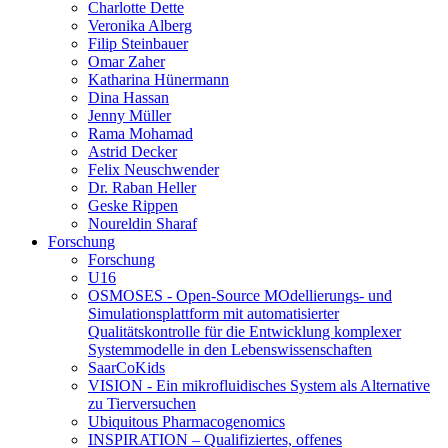
Charlotte Dette
Veronika Alberg
Filip Steinbauer
Omar Zaher
Katharina Hünermann
Dina Hassan
Jenny Müller
Rama Mohamad
Astrid Decker
Felix Neuschwender
Dr. Raban Heller
Geske Rippen
Noureldin Sharaf
Forschung
Forschung
U16
OSMOSES - Open-Source MOdellierungs- und
Simulationsplattform mit automatisierter
Qualitätskontrolle für die Entwicklung komplexer
Systemmodelle in den Lebenswissenschaften
SaarCoKids
VISION - Ein mikrofluidisches System als Alternative
zu Tierversuchen
Ubiquitous Pharmacogenomics
INSPIRATION – Qualifiziertes, offenes