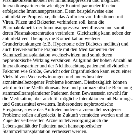
Plasmakonzentrationen der Immunsuppressiva und möglicher
Interaktionspartner ein wichtiger Kontrollparameter für eine
erfolgreiche Immunsuppression. Denn beispielsweise eine
antiinfektive Prophylaxe, die das Auftreten von Infektionen mit
Viren, Pilzen und Bakterien verhindern soll, kann die
Pharmakokinetik der Immunsuppressiva beeinflussen und somit
deren Plasmakonzentration verändern. Gleichzeitig kann neben der
antiinfektiven Therapie, die Komedikation weiterer
Grunderkrankungen (z.B. Hypertonie oder Diabetes mellitus) und
auch freiverkäufliche Präparate mit den Medikamenten der
Stammzelltransplantation wechselwirken und somit deren
nephrotoxische Wirkung verstärken. Aufgrund der hohen Anzahl an
Interaktionspartner und der Nichtbeachtung patientenindividueller
Faktoren wie Größe, Gewicht oder Organfunktion kann es zu einer
Vielzahl von Wechselwirkungen und unerwünschter
arzneimittelbezogener Probleme kommen. Diesbezüglich können
wir durch eine Medikationsanalyse und pharmazeutische Betreuung
stammzelltransplantierter Patienten deren Bewusstsein sowohl für
die Medikation, aber auch für mögliche Interaktionen mit Nahrungs-
und Genussmittel erweitern. Insbesondere nephrotoxische
Ereignisse, sowie das Auftreten anderer arzneimittelbezogener
Probleme sollen aufgedeckt, in Zukunft vermieden werden und im
Zuge der verbesserten Arzneimittelversorgung auch die
Lebensqualität der Patienten nach hämatopoetischer
Stammzelltransplantation verbessert werden.