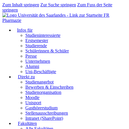
Zum Inhalt springen
Zur Suche springen
Zum Fuss der Seite
springen
FR
Pharmazie
Infos für
Studieninteressierte
Erstsemester
Studierende
Schülerinnen & Schüler
Presse
Unternehmen
Alumni
Uni-Beschäftigte
Direkt zu
Studienangebot
Bewerben & Einschreiben
Studienorganisation
Moodle
Unisport
Gasthörerstudium
Stellenausschreibungen
Intranet (SharePoint)
Fakultäten
Alle Fakultäten