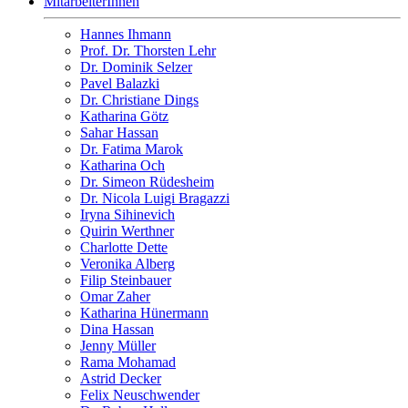
MitarbeiterInnen
Hannes Ihmann
Prof. Dr. Thorsten Lehr
Dr. Dominik Selzer
Pavel Balazki
Dr. Christiane Dings
Katharina Götz
Sahar Hassan
Dr. Fatima Marok
Katharina Och
Dr. Simeon Rüdesheim
Dr. Nicola Luigi Bragazzi
Iryna Sihinevich
Quirin Werthner
Charlotte Dette
Veronika Alberg
Filip Steinbauer
Omar Zaher
Katharina Hünermann
Dina Hassan
Jenny Müller
Rama Mohamad
Astrid Decker
Felix Neuschwender