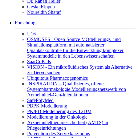
Dr. Raban Heller
Geske Rippen
Noureldin Sharaf
Forschung
U16
OSMOSES - Open-Source MOdellierungs- und
Simulationsplattform mit automatisierter
Qualitätskontrolle für die Entwicklung komplexer
Systemmodelle in den Lebenswissenschaften
SaarCoKids
VISION - Ein mikrofluidisches System als Alternative
zu Tierversuchen
Ubiquitous Pharmacogenomics
INSPIRATION – Qualifiziertes, offenes
Systempharmakologie Modellierungsnetzwerk von
Arzneimittel-Gen-Interaktionen
SafePolyMed
PBPK Modellierung
PK/PD-Modellierung des T2DM
Modellierung in der Onkologie
Arzneimitteltherapiesicherheit (AMTS) in
Pflegeeinrichtungen
Prävention des Zervixkarzinoms