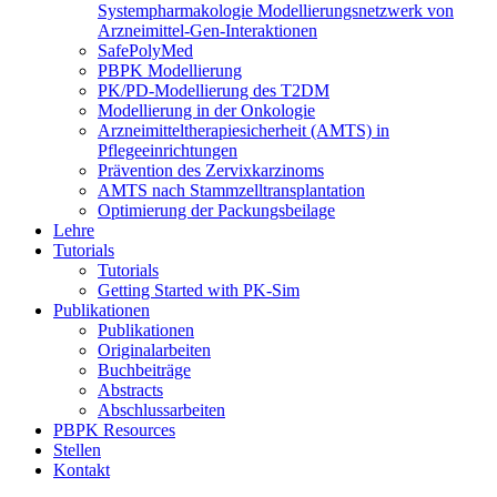
Systempharmakologie Modellierungsnetzwerk von
Arzneimittel-Gen-Interaktionen
SafePolyMed
PBPK Modellierung
PK/PD-Modellierung des T2DM
Modellierung in der Onkologie
Arzneimitteltherapiesicherheit (AMTS) in
Pflegeeinrichtungen
Prävention des Zervixkarzinoms
AMTS nach Stammzelltransplantation
Optimierung der Packungsbeilage
Lehre
Tutorials
Tutorials
Getting Started with PK-Sim
Publikationen
Publikationen
Originalarbeiten
Buchbeiträge
Abstracts
Abschlussarbeiten
PBPK Resources
Stellen
Kontakt