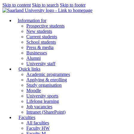
Skip to content
Skip to search
Skip to footer
Information for
Prospective students
New students
Current students
School students
Press & media
Businesses
Alumni
University staff
Quick links
Academic programmes
Applying & enrolling
Study organisation
Moodle
University sports
Lifelong learning
Job vacancies
Intranet (SharePoint)
Faculties
All faculties
Faculty HW
Faculty M