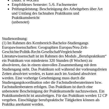
Dauer: 8 Wochen
Empfohlenes Semester: 5./6. Fachsemester
Prüfungsleistung: Bescheinigung des Arbeitgebers über Art
und Umfang des fachnahen Praktikums und
Praktikumsbericht
(unbenotet)
Studienordnung:
(1) Im Rahmen des Kernbereich-Bachelor-Studiengangs
Europawissenschaften: Geographien Europas/Neu-Zeit-
Geschichte/Politik-Recht-GesellschaftVergleichende
Literaturwissenschaft ist im Rahmen des Moduls „Berufspraktikum“
ein Praktikum von mindestens 320 Stunden (8 Wochen) zu
absolvieren, das in einem sinnvollen Zusammenhang mit dem
Studiengang steht. Das Praktikum soll während der vorlesungsfreien
Zeiten absolviert werden, es kann auch im Ausland absolviert
werden. Eine vorherige Genehmigung muss durch die
Studiengangskoordination oder die Fachstudienberaterinnen bzw.
Fachstudienberatern erfolgen. Das Praktikum ist durch eine
unbenotete Bescheinigung der Praktikumsstelle nachzuweisen. Ein
Praktikumsbericht ist anzufertigen. Für das Praktikum werden 12 CP
vergeben. Einschlägige berufspraktische Tätigkeiten können als
Praktika anerkannt werden.