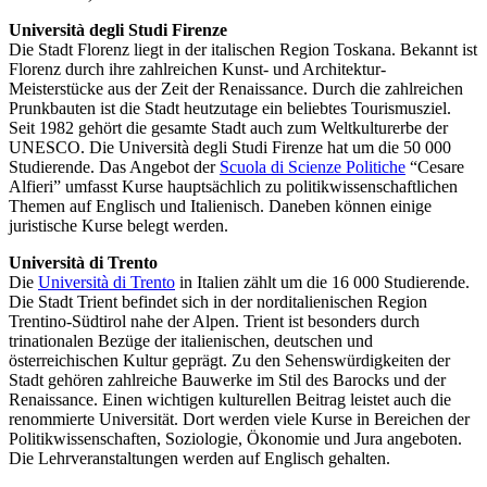
Università degli Studi Firenze
Die Stadt Florenz liegt in der italischen Region Toskana. Bekannt ist
Florenz durch ihre zahlreichen Kunst- und Architektur-
Meisterstücke aus der Zeit der Renaissance. Durch die zahlreichen
Prunkbauten ist die Stadt heutzutage ein beliebtes Tourismusziel.
Seit 1982 gehört die gesamte Stadt auch zum Weltkulturerbe der
UNESCO. Die Università degli Studi Firenze hat um die 50 000
Studierende. Das Angebot der
Scuola di Scienze Politiche
“Cesare
Alfieri” umfasst Kurse hauptsächlich zu politikwissenschaftlichen
Themen auf Englisch und Italienisch. Daneben können einige
juristische Kurse belegt werden.
Università di Trento
Die
Università di Trento
in Italien zählt um die 16 000 Studierende.
Die Stadt Trient befindet sich in der norditalienischen Region
Trentino-Südtirol nahe der Alpen. Trient ist besonders durch
trinationalen Bezüge der italienischen, deutschen und
österreichischen Kultur geprägt. Zu den Sehenswürdigkeiten der
Stadt gehören zahlreiche Bauwerke im Stil des Barocks und der
Renaissance. Einen wichtigen kulturellen Beitrag leistet auch die
renommierte Universität. Dort werden viele Kurse in Bereichen der
Politikwissenschaften, Soziologie, Ökonomie und Jura angeboten.
Die Lehrveranstaltungen werden auf Englisch gehalten.