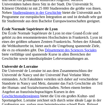
Universitäten haben ihren Sitz in der Stadt. Die Universität St.
Kliment Ohridski ist mit 25 000 Studierenden die größte von ihnen.
Neben
Studiengängen in der Geschichte
bietet die Universität auch
Programme zur europäischen Integration an und ist deshalb sehr gut
für Studierende aus dem Bachelor Europawissenschaften geeignet.
École Normale Supérieure de Lyon
Die École Normale Supérieure de Lyon ist eine Grand-École und
gehört zu den renommiertesten Hochschulen in Frankreich. Lyon ist
eines der größten urbanen Zentren Frankreichs. Neben der Altstadt,
die Weltkulturerbe ist, bietet auch die Umgebung spannende Ziele,
die es zu erkunden gibt. Das
Département des Sciences Sociales
biete vielfältige und spannende Kurse in allen Bereichen der
Geschichte sowie interdisziplinäre Lehrveranstaltungen an.
Université de Lorraine
Die Université de Lorraine ist aus dem Zusammenschluss der
Université de Nancy und der Université Paul Verlaine Metz
entstanden. Acht Fakultäten verteilen sich daher auf verschiedene
Standorte in Nancy und Metz, darunter das Fach Geschichte als Teil
der Human- und Sozialwissenschaften. Neben einem breiten
Angebot an französischsprachigen Kursen in den
Geschichtsstudiengängen
bietet die Uni ein großes Kultur- und
Sportangebot. Lorraine zeichnet sich durch seine ideale Lage in der
Großregion aus, sodass man beispielsweise schnell Paris, Brüssel