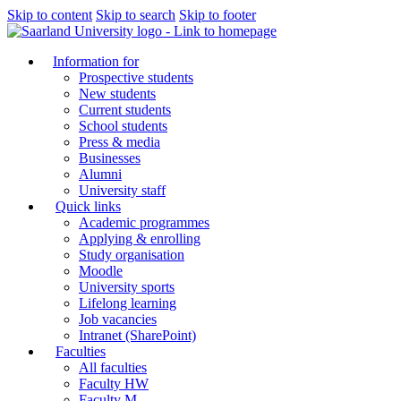
Skip to content
Skip to search
Skip to footer
Information for
Prospective students
New students
Current students
School students
Press & media
Businesses
Alumni
University staff
Quick links
Academic programmes
Applying & enrolling
Study organisation
Moodle
University sports
Lifelong learning
Job vacancies
Intranet (SharePoint)
Faculties
All faculties
Faculty HW
Faculty M