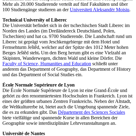
Mehr als 20.000 Studierende verteilt auf fünf Fakultäten und über
100 Studiengänge studieren an der
Universiteti Aleksandër Moisiu
.
Technical University of Liberec
Die Universität befindet sich in der tschechischen Stadt Liberec im
Norden des Landes (im Dreiländereck Deutschland, Polen,
Tschechien) und hat ca. 9700 Studierende. Die Landschaft rund um
Liberec ist geprägt vom Jeschkengebierge mit dem Hotel und
Fernsehturm Ještěd, welcher auf der Spitze des 1012 Meter hohen
Berges Ještěd steht
.
Um den Berg herum gibt es eine Vielzahl an
Skipisten, Wanderwegen, dichten Wald und kleine Dörfer. Die
Faculty of Science, Humanities and Education
schließt unter
anderem das Department of Geography, das Department of History
und das Department of Social Studies ein.
École Normale Supérieure de Lyon
Die École Normale Supérieure de Lyon ist eine Grand-École und
gehört zu den renommiertesten Hochschulen in Frankreich. Lyon ist
eines der größten urbanen Zentren Frankreichs. Neben der Altstadt,
die Weltkulturerbe ist, bietet auch die Umgebung spannende Ziele,
die es zu erkunden gibt. Das
Département des Sciences Sociales
biete vielfältige und spannende Kurse in allen Bereichen der
Geographie sowie interdisziplinäre Lehrveranstaltungen an.
Université de Nantes