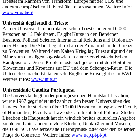
arbeitet im Rahmen von Transform4Europe mit der UDS und
anderen europäischen Universitäten eng zusammen. Weitere Info:
www.vdu.lt/en/
Università degli studi di Trieste
An der Universität im norditalienischen Triest studieren 16.000
Personen an 12 Fakultäten. Es gibt Kurse in den Bereichen
Business, Political Science, International Relations and Diplomacy
oder History. Die Stadt liegt direkt an der Adria und an der Grenze
zu Slowenien. Während dem Kalten Krieg lag Triest aufgrund der
Nähe zum damaligen Jogoslawien in einer verkehrstechnischen
Randposition. Dieses Problem löste sich jedoch mit den Beitritten
Sloweniens und Kroatiens zur EU und dem Schengen-Raum. Die
Unterrichtssprache ist Italienisch, Englische Kurse gibt es in BWL.
Weitere Infos:
www.units.it
Universidade Católica Portuguesa
Die Universität liegt in der portugiesischen Hauptstadt Lissabon,
wurde 1967 gegründet und zählt zu den besten Universitäten des
Landes. An ihr studieren über 19.000 Personen an bspw. der Faculty
of Humanities, Faculty of Law oder am Institute of Political Studies.
Lissabon als Hauptstadt hat ein wirklich breites kulturelles Angebot
zu bieten. Unter anderem viele Kirchen, Denkmäler und Museen,
die UNESCO-Welterbestätte Hieronymuskloster oder den beliebten
Praça do Comércio. Weitere Infos:
www.ucp.pt/pt-pt