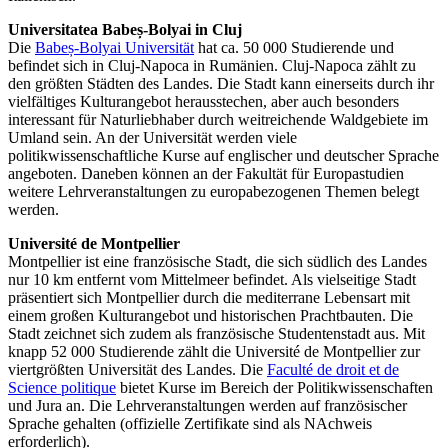
Universitatea Babeș-Bolyai in Cluj
Die
Babeș-Bolyai Universität
hat ca. 50 000 Studierende und
befindet sich in Cluj-Napoca in Rumänien. Cluj-Napoca zählt zu
den größten Städten des Landes. Die Stadt kann einerseits durch ihr
vielfältiges Kulturangebot herausstechen, aber auch besonders
interessant für Naturliebhaber durch weitreichende Waldgebiete im
Umland sein. An der Universität werden viele
politikwissenschaftliche Kurse auf englischer und deutscher Sprache
angeboten. Daneben können an der Fakultät für Europastudien
weitere Lehrveranstaltungen zu europabezogenen Themen belegt
werden.
Université de Montpellier
Montpellier ist eine französische Stadt, die sich südlich des Landes
nur 10 km entfernt vom Mittelmeer befindet. Als vielseitige Stadt
präsentiert sich Montpellier durch die mediterrane Lebensart mit
einem großen Kulturangebot und historischen Prachtbauten. Die
Stadt zeichnet sich zudem als französische Studentenstadt aus. Mit
knapp 52 000 Studierende zählt die Université de Montpellier zur
viertgrößten Universität des Landes. Die
Faculté de droit et de
Science politique
bietet Kurse im Bereich der Politikwissenschaften
und Jura an. Die Lehrveranstaltungen werden auf französischer
Sprache gehalten (offizielle Zertifikate sind als NAchweis
erforderlich).