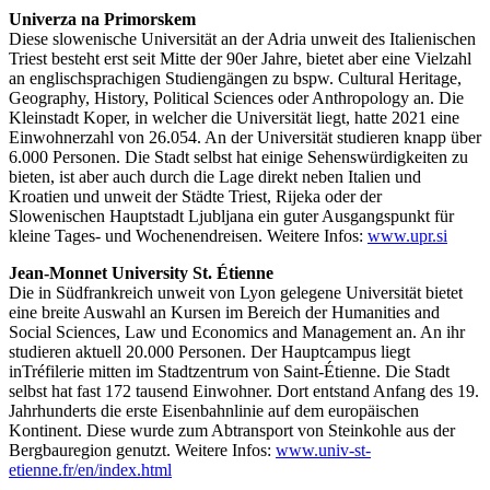
Univerza na Primorskem
Diese slowenische Universität an der Adria unweit des Italienischen
Triest besteht erst seit Mitte der 90er Jahre, bietet aber eine Vielzahl
an englischsprachigen Studiengängen zu bspw. Cultural Heritage,
Geography, History, Political Sciences oder Anthropology an. Die
Kleinstadt Koper, in welcher die Universität liegt, hatte 2021 eine
Einwohnerzahl von 26.054. An der Universität studieren knapp über
6.000 Personen. Die Stadt selbst hat einige Sehenswürdigkeiten zu
bieten, ist aber auch durch die Lage direkt neben Italien und
Kroatien und unweit der Städte Triest, Rijeka oder der
Slowenischen Hauptstadt Ljubljana ein guter Ausgangspunkt für
kleine Tages- und Wochenendreisen. Weitere Infos:
www.upr.si
Jean-Monnet University St. Étienne
Die in Südfrankreich unweit von Lyon gelegene Universität bietet
eine breite Auswahl an Kursen im Bereich der Humanities and
Social Sciences, Law und Economics and Management an. An ihr
studieren aktuell 20.000 Personen. Der Hauptcampus liegt
in
Tréfilerie mitten im Stadtzentrum von Saint-Étienne. Die Stadt
selbst hat fast 172 tausend Einwohner. Dort entstand Anfang des 19.
Jahrhunderts die erste Eisenbahnlinie auf dem europäischen
Kontinent. Diese wurde zum Abtransport von Steinkohle aus der
Bergbauregion genutzt. Weitere Infos:
www.univ-st-
etienne.fr/en/index.html