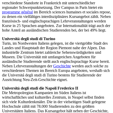
verschiedene Standorte in Frankreich mit unterschiedlicher
regionaler Schwerpunktsetzung. Der Campus in Paris bietet ein
programme général
im Bereich sciences humaines et sociales repose,
zu denen ein vielfältiges interdisziplinäres Kursangebot zählt. Neben
französisch- und englischsprachigen Lehrveranstaltungen werden
Kurse in 25 Sprachen angeboten. Zur Internationalität trägt auch der
hohe Anteil an ausländischen Studierenden bei, der bei 49% liegt.
Universitá degli studi di Turino
Turin, im Nordwesten Italiens gelegen, ist die viertgrößte Stadt des
Landes und Hauptstadt der Region Piemont nahe der Alpen. Das
industrielle Zentrum bietet zahlreiche Sehenswürdigkeiten und
Museen. Die Universität mit umfangreichen Angeboten für
ausländische Studierende stellt auch englischsprachige Kurse bereit.
Neben Lehrveranstaltungen der
Geschichte
werden auch solche zu
verschiedenen Themen im Bereich Europa angeboten, weshalb sich
die Universitá degli studi di Turino bestens für Studierende der
Ausrichtung Neu-Zeit-Geschichte eignet.
Universitá degli studi die Napoli Frederico II
Die Metropolregion Kampanien im Süden Italiens ist
wirtschaftliches und kulturelles Zentrum, in Neapel selbst finden
sich viele Kulturdenkmäler. Die in der vielseitigen Stadt gelegene
Hochschule zählt mit 78.000 Studierenden zu den größten
Universitäten Italiens. Das Kursangebot hält neben der Geschichte,