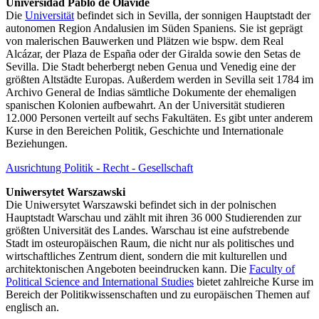
Universidad Pablo de Olavide
Die
Universität
befindet sich in Sevilla, der sonnigen Hauptstadt der
autonomen Region Andalusien im Süden Spaniens. Sie ist geprägt
von malerischen Bauwerken und Plätzen wie bspw. dem Real
Alcázar, der Plaza de España oder der Giralda sowie den Setas de
Sevilla. Die Stadt beherbergt neben Genua und Venedig eine der
größten Altstädte Europas. Außerdem werden in Sevilla seit 1784 im
Archivo General de Indias sämtliche Dokumente der ehemaligen
spanischen Kolonien aufbewahrt. An der Universität studieren
12.000 Personen verteilt auf sechs Fakultäten. Es gibt unter anderem
Kurse in den Bereichen Politik, Geschichte und Internationale
Beziehungen.
Ausrichtung Politik - Recht - Gesellschaft
Uniwersytet Warszawski
Die Uniwersytet Warszawski befindet sich in der polnischen
Hauptstadt Warschau und zählt mit ihren 36 000 Studierenden zur
größten Universität des Landes. Warschau ist eine aufstrebende
Stadt im osteuropäischen Raum, die nicht nur als politisches und
wirtschaftliches Zentrum dient, sondern die mit kulturellen und
architektonischen Angeboten beeindrucken kann. Die
Faculty of
Political Science and International Studies
bietet zahlreiche Kurse im
Bereich der Politikwissenschaften und zu europäischen Themen auf
englisch an.