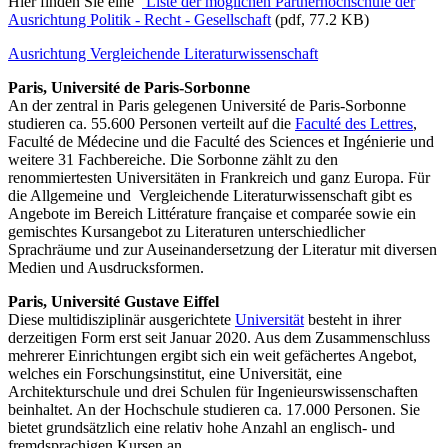
Hier finden Sie eine
Liste der möglichen Partnerhochschule der
Ausrichtung Politik - Recht - Gesellschaft
(pdf, 77.2 KB)
Ausrichtung Vergleichende Literaturwissenschaft
Paris, Université de Paris-Sorbonne
An der zentral in Paris gelegenen Université de Paris-Sorbonne
studieren ca. 55.600 Personen verteilt auf die
Faculté des Lettres
,
Faculté de Médecine und die Faculté des Sciences et Ingénierie und
weitere 31 Fachbereiche. Die Sorbonne zählt zu den
renommiertesten Universitäten in Frankreich und ganz Europa. Für
die Allgemeine und Vergleichende Literaturwissenschaft gibt es
Angebote im Bereich Littérature française et comparée sowie ein
gemischtes Kursangebot zu Literaturen unterschiedlicher
Sprachräume und zur Auseinandersetzung der Literatur mit diversen
Medien und Ausdrucksformen.
Paris, Université Gustave Eiffel
Diese multidisziplinär ausgerichtete
Universität
besteht in ihrer
derzeitigen Form erst seit Januar 2020. Aus dem Zusammenschluss
mehrerer Einrichtungen ergibt sich ein weit gefächertes Angebot,
welches ein Forschungsinstitut, eine Universität, eine
Architekturschule und drei Schulen für Ingenieurswissenschaften
beinhaltet. An der Hochschule studieren ca. 17.000 Personen. Sie
bietet grundsätzlich eine relativ hohe Anzahl an englisch- und
fremdsprachigen Kursen an.