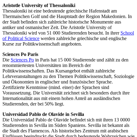
Aristotle University of Thessaloniki
Thessaloniki ist eine bedeutende griechische Hafenstadt am
Thermaischen Golf und die Hauptstadt der Region Makedonien. In
der Stadt befinden sich zahlreiche historische Monumente aus
antiker und osmanischer Zeit. Die Aristotle University of
Thessaloniki wird von 51 000 Studierenden besucht. In ihrer
School
of Political Science
werden zahlreiche griechische und englische
Kurse zur Politikwissenschaft angeboten.
Sciences Po Paris
Die
Sciences Po
in Paris hat 15 000 Studierende und zählt zu den
renommiertesten Universitäten im Bereich der
Politikwissenschaften. Das Kursangebot enthält zahlreiche
Lehrveranstaltungen zu den Themen Politikwissenschaft, Soziologie
und Ökonomien in englischer und französischer Sprache.
Zertifizierte Kenntnisse (mind. einer) der Sprachen sind
Voraussetzung. Die Universität zeichnet sich besonders durch ihre
Internationalität aus mit einem hohen Anteil an ausländischen
Studierenden, der bei 50% liegt.
Universidad Pablo de Olavide in Sevilla
Die Universidad Pablo de Olavide befindet sich mit ihren 13 0000
Studierenden in Sevilla im Süden Spaniens. Sevilla ist bekannt als
die Stadt des Flamencos. Als historisches Zentrum mit arabischen
Einflüssen beeindruckt die Stadt durch bedeutende Wahrzeichen wie