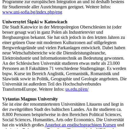
Programme zur europäischen Integration an und ist deshalb bestens
für Studierende aller Ausrichtungen geeignet. Weitere Infos:
www.uni-sofia.bg/index.php/eng
Uniwersytet Śląski w Katowicach
Die Stadt Katowice in der Metropolregion Oberschlesien ist (oder
besser gesagt war) in ganz Polen als Industrierevier und
Bergbauregion bekannt. Sie hat sich jedoch in den letzten Jahren zu
einer grünen Oase mit modernen Kulturzonen auf stillgelegtem
Bergwerksgelände und vielen Parkanlagen entwickelt. Dabei haben
neue Wirtschaftsbereiche wie die Dienstleistungsbranche,
Elektroindustrie und Informationstechnik an Bedeutung gewonnen.
An der Schlesischen Universität studieren etwas mehr als 23.000
Personen an 8 Fakultäten 71 verschiedene Studiengänge. Es werden
bspw. Kurse im Bereich Anglistik, Germanistik, Romanistik und
Slawistik sowie in Politik, Geographie und Geologie angeboten. Die
Universität ist außerdem Teil des Hochschulverbundes
Transform4Europe. Weitere Infos:
us.edu.pl/en/
Vytautas Magnus University
Sie ist eine der renommiertesten Universitäten Litauens und liegt in
der zweitgrößten Stadt des baltischen Landes. An ihr studieren ca.
8.800 Personen beispielweise in den Bereichen Political Sciences,
Social Sciences, Humanities, Arts oder Economics. Die Universität
hat ein wirklich großes
Angebot an englischsprachigen Kursen
und