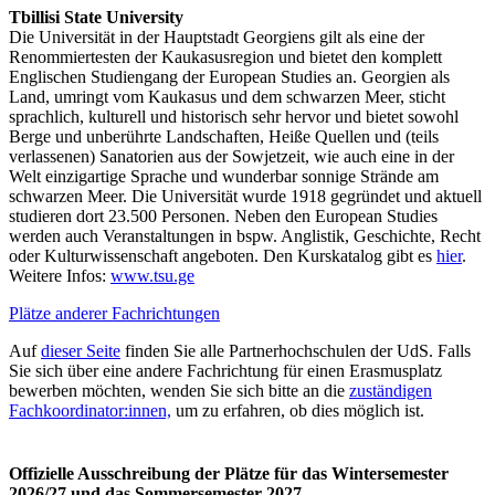
Tbillisi State University
Die Universität in der Hauptstadt Georgiens gilt als eine der
Renommiertesten der Kaukasusregion und bietet den komplett
Englischen Studiengang der European Studies an. Georgien als
Land, umringt vom Kaukasus und dem schwarzen Meer, sticht
sprachlich, kulturell und historisch sehr hervor und bietet sowohl
Berge und unberührte Landschaften, Heiße Quellen und (teils
verlassenen) Sanatorien aus der Sowjetzeit, wie auch eine in der
Welt einzigartige Sprache und wunderbar sonnige Strände am
schwarzen Meer. Die Universität wurde 1918 gegründet und aktuell
studieren dort 23.500 Personen. Neben den European Studies
werden auch Veranstaltungen in bspw. Anglistik, Geschichte, Recht
oder Kulturwissenschaft angeboten. Den Kurskatalog gibt es
hier
.
Weitere Infos:
www.tsu.ge
Plätze anderer Fachrichtungen
Auf
dieser Seite
finden Sie alle Partnerhochschulen der UdS. Falls
Sie sich über eine andere Fachrichtung für einen Erasmusplatz
bewerben möchten, wenden Sie sich bitte an die
zuständigen
Fachkoordinator:innen,
um zu erfahren, ob dies möglich ist.
Offizielle Ausschreibung der Plätze für das Wintersemester
2026/27 und das Sommersemester 2027