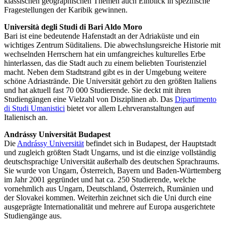
klassischen geographischen Themen auch Einblick in spezifische
Fragestellungen der Karibik gewinnen.
Università degli Studi di Bari Aldo Moro
Bari ist eine bedeutende Hafenstadt an der Adriaküste und ein
wichtiges Zentrum Süditaliens. Die abwechslungsreiche Historie mit
wechselnden Herrschern hat ein umfangreiches kulturelles Erbe
hinterlassen, das die Stadt auch zu einem beliebten Touristenziel
macht. Neben dem Stadtstrand gibt es in der Umgebung weitere
schöne Adriastrände. Die Universität gehört zu den größten Italiens
und hat aktuell fast 70 000 Studierende. Sie deckt mit ihren
Studiengängen eine Vielzahl von Disziplinen ab. Das
Dipartimento
di Studi Umanistici
bietet vor allem Lehrveranstaltungen auf
Italienisch an.
Andrássy Universität Budapest
Die
Andrássy Universität
befindet sich in Budapest, der Hauptstadt
und zugleich größten Stadt Ungarns, und ist die einzige vollständig
deutschsprachige Universität außerhalb des deutschen Sprachraums.
Sie wurde von Ungarn, Österreich, Bayern und Baden-Württemberg
im Jahr 2001 gegründet und hat ca. 250 Studierende, welche
vornehmlich aus Ungarn, Deutschland, Österreich, Rumänien und
der Slovakei kommen. Weiterhin zeichnet sich die Uni durch eine
ausgeprägte Internationalität und mehrere auf Europa ausgerichtete
Studiengänge aus.