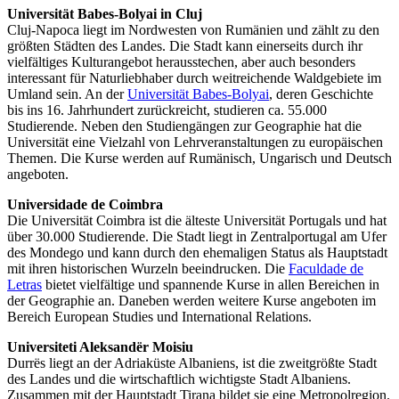
Universität Babes-Bolyai in Cluj
Cluj-Napoca liegt im Nordwesten von Rumänien und zählt zu den
größten Städten des Landes. Die Stadt kann einerseits durch ihr
vielfältiges Kulturangebot herausstechen, aber auch besonders
interessant für Naturliebhaber durch weitreichende Waldgebiete im
Umland sein. An der
Universität Babes-Bolyai
, deren Geschichte
bis ins 16. Jahrhundert zurückreicht, studieren ca. 55.000
Studierende. Neben den Studiengängen zur Geographie hat die
Universität eine Vielzahl von Lehrveranstaltungen zu europäischen
Themen. Die Kurse werden auf Rumänisch, Ungarisch und Deutsch
angeboten.
Universidade de Coimbra
Die Universität Coimbra ist die älteste Universität Portugals und hat
über 30.000 Studierende. Die Stadt liegt in Zentralportugal am Ufer
des Mondego und kann durch den ehemaligen Status als Hauptstadt
mit ihren historischen Wurzeln beeindrucken. Die
Faculdade de
Letras
bietet vielfältige und spannende Kurse in allen Bereichen in
der Geographie an. Daneben werden weitere Kurse angeboten im
Bereich European Studies und International Relations.
Universiteti Aleksandër Moisiu
Durrës liegt an der Adriaküste Albaniens, ist die zweitgrößte Stadt
des Landes und die wirtschaftlich wichtigste Stadt Albaniens.
Zusammen mit der Hauptstadt Tirana bildet sie eine Metropolregion.