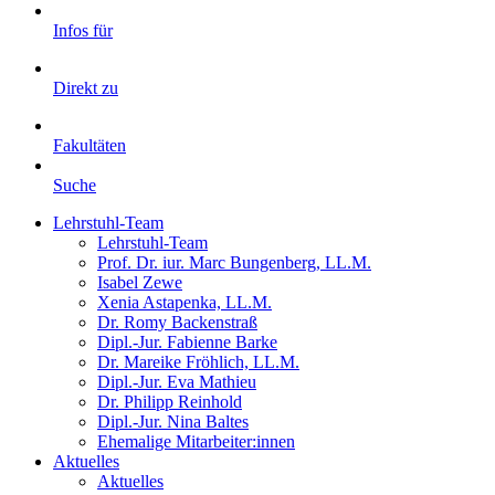
Infos für
Direkt zu
Fakultäten
Suche
Lehrstuhl-Team
Lehrstuhl-Team
Prof. Dr. iur. Marc Bungenberg, LL.M.
Isabel Zewe
Xenia Astapenka, LL.M.
Dr. Romy Backenstraß
Dipl.-Jur. Fabienne Barke
Dr. Mareike Fröhlich, LL.M.
Dipl.-Jur. Eva Mathieu
Dr. Philipp Reinhold
Dipl.-Jur. Nina Baltes
Ehemalige Mitarbeiter:innen
Aktuelles
Aktuelles