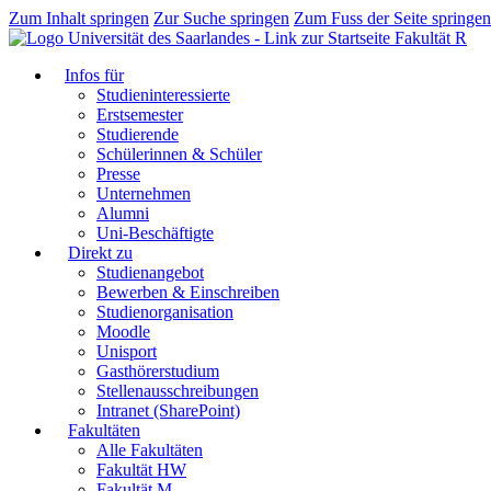
Zum Inhalt springen
Zur Suche springen
Zum Fuss der Seite springen
Fakultät R
Infos für
Studieninteressierte
Erstsemester
Studierende
Schülerinnen & Schüler
Presse
Unternehmen
Alumni
Uni-Beschäftigte
Direkt zu
Studienangebot
Bewerben & Einschreiben
Studienorganisation
Moodle
Unisport
Gasthörerstudium
Stellenausschreibungen
Intranet (SharePoint)
Fakultäten
Alle Fakultäten
Fakultät HW
Fakultät M