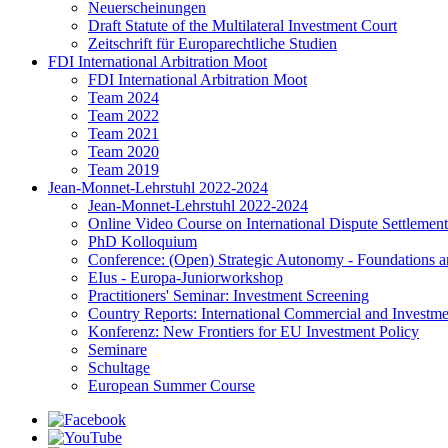
Neuerscheinungen
Draft Statute of the Multilateral Investment Court
Zeitschrift für Europarechtliche Studien
FDI International Arbitration Moot
FDI International Arbitration Moot
Team 2024
Team 2022
Team 2021
Team 2020
Team 2019
Jean-Monnet-Lehrstuhl 2022-2024
Jean-Monnet-Lehrstuhl 2022-2024
Online Video Course on International Dispute Settlement
PhD Kolloquium
Conference: (Open) Strategic Autonomy - Foundations a
EIus - Europa-Juniorworkshop
Practitioners' Seminar: Investment Screening
Country Reports: International Commercial and Investmen
Konferenz: New Frontiers for EU Investment Policy
Seminare
Schultage
European Summer Course