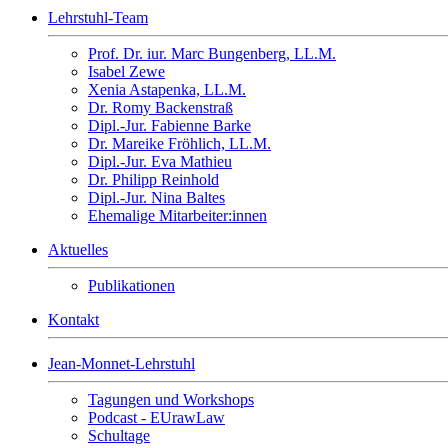
Lehrstuhl-Team
Prof. Dr. iur. Marc Bungenberg, LL.M.
Isabel Zewe
Xenia Astapenka, LL.M.
Dr. Romy Backenstraß
Dipl.-Jur. Fabienne Barke
Dr. Mareike Fröhlich, LL.M.
Dipl.-Jur. Eva Mathieu
Dr. Philipp Reinhold
Dipl.-Jur. Nina Baltes
Ehemalige Mitarbeiter:innen
Aktuelles
Publikationen
Kontakt
Jean-Monnet-Lehrstuhl
Tagungen und Workshops
Podcast - EUrawLaw
Schultage