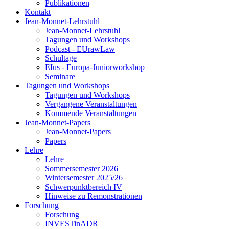
Publikationen
Kontakt
Jean-Monnet-Lehrstuhl
Jean-Monnet-Lehrstuhl
Tagungen und Workshops
Podcast - EUrawLaw
Schultage
EIus - Europa-Juniorworkshop
Seminare
Tagungen und Workshops
Tagungen und Workshops
Vergangene Veranstaltungen
Kommende Veranstaltungen
Jean-Monnet-Papers
Jean-Monnet-Papers
Papers
Lehre
Lehre
Sommersemester 2026
Wintersemester 2025/26
Schwerpunktbereich IV
Hinweise zu Remonstrationen
Forschung
Forschung
INVESTinADR