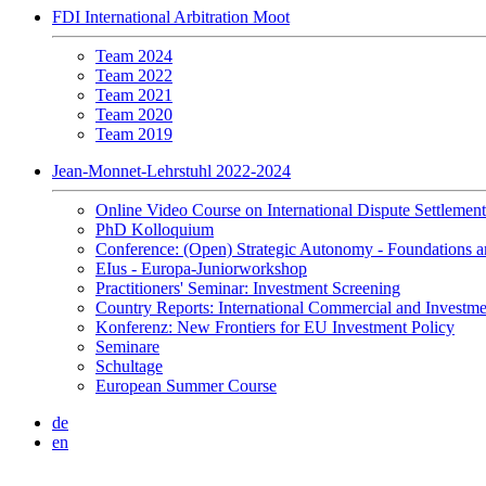
FDI International Arbitration Moot
Team 2024
Team 2022
Team 2021
Team 2020
Team 2019
Jean-Monnet-Lehrstuhl 2022-2024
Online Video Course on International Dispute Settlement
PhD Kolloquium
Conference: (Open) Strategic Autonomy - Foundations a
EIus - Europa-Juniorworkshop
Practitioners' Seminar: Investment Screening
Country Reports: International Commercial and Investmen
Konferenz: New Frontiers for EU Investment Policy
Seminare
Schultage
European Summer Course
de
en