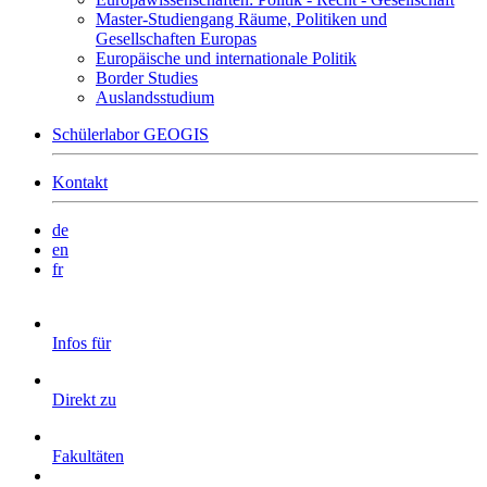
Master-Studiengang Räume, Politiken und
Gesellschaften Europas
Europäische und internationale Politik
Border Studies
Auslandsstudium
Schülerlabor GEOGIS
Kontakt
de
en
fr
Infos für
Direkt zu
Fakultäten