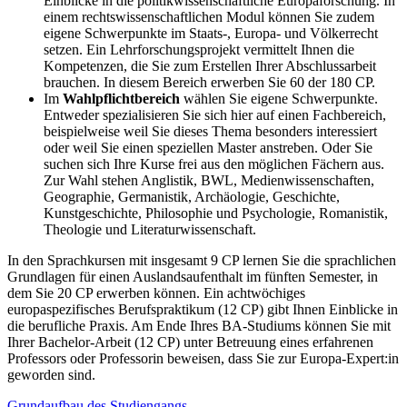
Einblicke in die politikwissenschaftliche Europaforschung. In
einem rechtswissenschaftlichen Modul können Sie zudem
eigene Schwerpunkte im Staats-, Europa- und Völkerrecht
setzen. Ein Lehrforschungsprojekt vermittelt Ihnen die
Kompetenzen, die Sie zum Erstellen Ihrer Abschlussarbeit
brauchen. In diesem Bereich erwerben Sie 60 der 180 CP.
Im
Wahlpflichtbereich
wählen Sie eigene Schwerpunkte.
Entweder spezialisieren Sie sich hier auf einen Fachbereich,
beispielweise weil Sie dieses Thema besonders interessiert
oder weil Sie einen speziellen Master anstreben. Oder Sie
suchen sich Ihre Kurse frei aus den möglichen Fächern aus.
Zur Wahl stehen Anglistik, BWL, Medienwissenschaften,
Geographie, Germanistik, Archäologie, Geschichte,
Kunstgeschichte, Philosophie und Psychologie, Romanistik,
Theologie und Literaturwissenschaft.
In den Sprachkursen mit insgesamt 9 CP lernen Sie die sprachlichen
Grundlagen für einen Auslandsaufenthalt im fünften Semester, in
dem Sie 20 CP erwerben können. Ein achtwöchiges
europaspezifisches Berufspraktikum (12 CP) gibt Ihnen Einblicke in
die berufliche Praxis. Am Ende Ihres BA-Studiums können Sie mit
Ihrer Bachelor-Arbeit (12 CP) unter Betreuung eines erfahrenen
Professors oder Professorin beweisen, dass Sie zur Europa-Expert:in
geworden sind.
Grundaufbau des Studiengangs