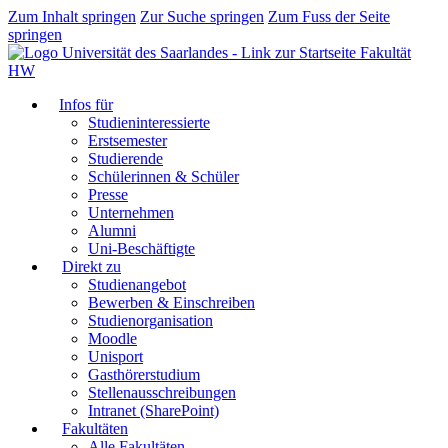
Zum Inhalt springen
Zur Suche springen
Zum Fuss der Seite
springen
Fakultät
HW
Infos für
Studieninteressierte
Erstsemester
Studierende
Schülerinnen & Schüler
Presse
Unternehmen
Alumni
Uni-Beschäftigte
Direkt zu
Studienangebot
Bewerben & Einschreiben
Studienorganisation
Moodle
Unisport
Gasthörerstudium
Stellenausschreibungen
Intranet (SharePoint)
Fakultäten
Alle Fakultäten